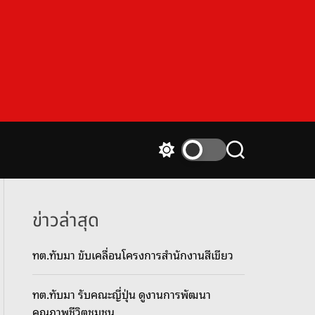
S
S
w
e
i
a
t
r
c
c
ข่าวล่าสุด
h
h
c
ทต.ทับมา ขับเคลื่อนโครงการสำนักงานสีเขียว
o
l
o
ทต.ทับมา รับคณะญี่ปุ่น ดูงานการพัฒนา
r
m
คุณภาพชีวิตชุมชน