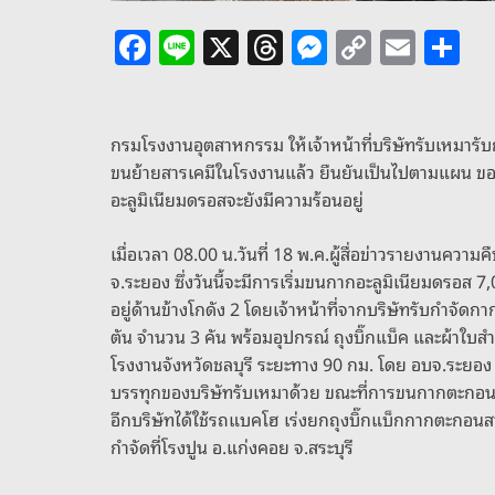
F
Li
X
T
M
C
E
S
a
n
h
e
o
m
h
c
e
re
ss
p
ai
ar
e
a
e
y
l
e
กรมโรงงานอุตสาหกรรม ให้เจ้าหน้าที่บริษัทรับเหมารับ
ขนย้ายสารเคมีในโรงงานแล้ว ยืนยันเป็นไปตามแผน ขอเจ
b
d
n
Li
อะลูมิเนียมดรอสจะยังมีความร้อนอยู่
o
s
g
n
o
er
k
เมื่อเวลา 08.00 น.วันที่ 18 พ.ค.ผู้สื่อข่าวรายงานคว
จ.ระยอง ซึ่งวันนี้จะมีการเริ่มขนกากอะลูมิเนียมดรอส 
k
อยู่ด้านข้างโกดัง 2 โดยเจ้าหน้าที่จากบริษัทรับกำจ
ตัน จำนวน 3 คัน พร้อมอุปกรณ์ ถุงบิ๊กแบ็ค และผ้าใบส
โรงงานจังหวัดชลบุรี ระยะทาง 90 กม. โดย อบจ.ระยอ
บรรทุกของบริษัทรับเหมาด้วย ขณะที่การขนกากตะกอนสารกั
อีกบริษัทได้ใช้รถแบคโฮ เร่งยกถุงบิ๊กแบ็กกากตะกอนสา
กำจัดที่โรงปูน อ.แก่งคอย จ.สระบุรี