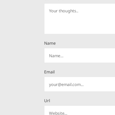
Name
Email
Url