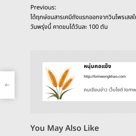
e
a
e
y
l
e
แ
Previous:
b
d
n
Li
ได้ฤกษ์ขนสารเคมีถังแรกออกจากวินโพรเสสใ
o
s
g
n
น
วันพรุ่งนี้ คาดขนได้วันละ 100 ตัน
o
er
k
ะ
k
แ
น
หนุ่มคอแข็ง
จาก
http://lomwongkhao.com
ว
ด้
คนเขียนข่าว เว็บไซต์ l
เ
รื่
อ
You May Also Like