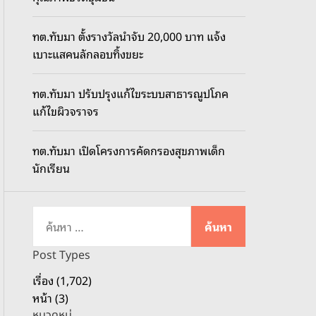
o
d
ทต.ทับมา ตั้งรางวัลนำจับ 20,000 บาท แจ้ง
e
เบาะแสคนลักลอบทิ้งขยะ
ทต.ทับมา ปรับปรุงแก้ไขระบบสาธารณูปโภค
แก้ไขผิวจราจร
ทต.ทับมา เปิดโครงการคัดกรองสุขภาพเด็ก
นักเรียน
ค้
น
ห
Post Types
า
เรื่อง (1,702)
สำ
หน้า (3)
ห
หมวดหมู่