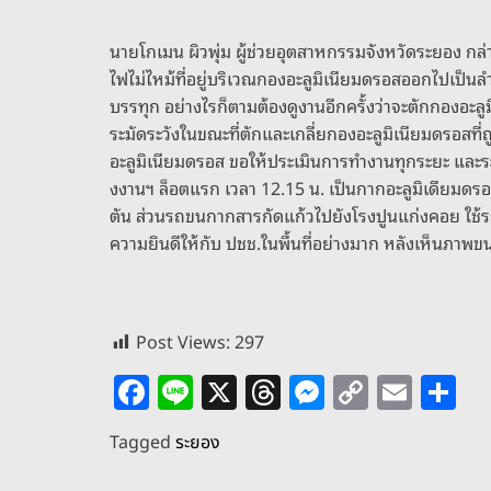
นายโกเมน ผิวพุ่ม ผู้ช่วยอุตสาหกรรมจังหวัดระยอง กล่าวว่
ไฟไม่ไหม้ที่อยู่บริเวณกองอะลูมิเนียมดรอสออกไปเป็น
บรรทุก อย่างไรก็ตามต้องดูงานอีกครั้งว่าจะตักกองอะลู
ระมัดระวังในขณะที่ตักและเกลี่ยกองอะลูมิเนียมดรอสที่
อะลูมิเนียมดรอส ขอให้ประเมินการทำงานทุกระยะ แล
งงานฯ ล็อตแรก เวลา 12.15 น. เป็นกากอะลูมิเดียมดรอส
ตัน ส่วนรถขนกากสารกัดแก้วไปยังโรงปูนแก่งคอย ใช้รถ
ความยินดีให้กับ ปชช.ในพื้นที่อย่างมาก หลังเห็นภา
Post Views:
297
F
Li
X
T
M
C
E
S
a
n
h
e
o
m
h
Tagged
ระยอง
c
e
re
ss
p
ai
ar