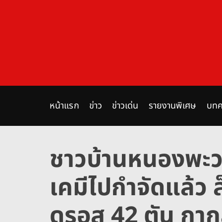
S
k
i
p
t
o
c
o
n
หน้าแรก
ข่าว
ข่าวเด่น
รายงานพิเศษ
บทค
t
e
n
ชาวบ้านหนองพะว
t
เคมีไปกำจัดแล้ว 
ดรอส 42 ตัน กาก