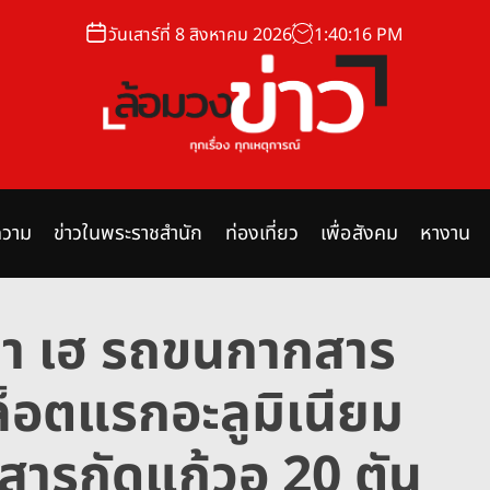
วันเสาร์ที่ 8 สิงหาคม 2026
1
:
40
:
17
PM
ล้
อ
ม
วาม
ข่าวในพระราชสำนัก
ท่องเที่ยว
เพื่อสังคม
หางาน
ว
ง
ข่
า เฮ รถขนกากสาร
า
ว
ล็อตแรกอะลูมิเนียม
สารกัดแก้วอ 20 ตัน