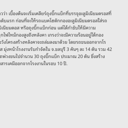
า เบื้องต้นจะเริ่มเคลียร์ถุงบิ๊กแบ็กที่บรรจุอะลูมิเนียมดรอสที่
ลำดับแรก ก่อนที่จะให้รถแบคโฮตักกองอะลูมิเนียมดรอสใส่รถ
มิเนียมดอส หรือถุงบิ๊กแบ็กก่อน แต่ได้กำชับให้มีความ
ถูกไฟไหม้กองสูงถึงหลังคา เกรงว่าจะมีความร้อนอยู่ใต้กอง
ะระวังโครงสร้างหลังคาจะถล่มลงมาด้วย โดยรถขนออกจากโร
 มุ่งหน้าโรงงานรับกำจัดใน จ.ชลบุรี 3 คันๆ ละ 14 ตัน รวม 42
พ่วงขนไปจำนวน 30 ถุงบิ๊กแบ็ก ประมาณ 20 ตัน ซึ่งสร้าง
พขนสารเคมีออกจากโรงงานในรอบ 10 ปี.