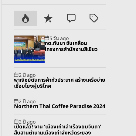
P
R
C
T
o
e
o
a
p
c
m
g
5 วัน ago
u
e
m
g
ทต.ทับมา ขับเคลื่อน
l
n
e
e
โครงการสำนักงานสีเขียว
a
t
n
d
r
t
2 ปี ago
พาณิชย์ดันการค้าทั่วประเทศ สร้างเครือข่าย
เชื่อมโยงผู้บริโภค
2 ปี ago
Northern Thai Coffee Paradise 2024
2 ปี ago
เปิดแล้ว! งาน ‘เมืองเก่าเล่าเรื่องยมจินดา’
สืบสานตำนานเมืองเก่าจังหวัดระยอง