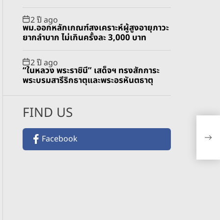
2 ปี ago
พม.ออกหลักเกณฑ์สงเคราะห์ผู้สูงอายุภาวะ
ยากลำบาก ไม่เกินครั้งละ 3,000 บาท
2 ปี ago
“ในหลวง พระราชินี” เสด็จฯ ทรงสักการะ
พระบรมสารีริกธาตุและพระอรหันตธาตุ
FIND US
ชาว
อินท
Facebook
นทท