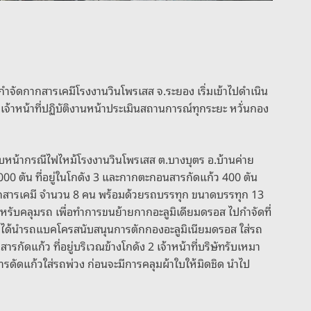
กำจัดกากสารเคมีโรงงานวินโพรเสส จ.ระยอง เริ่มเข้าไปดำเนิน
้าหน้าที่ปฏิบัติงานหน้าประเมินสถานการณ์ทุกระยะ หวั่นกอง
ามคืบหน้ากรณีไฟไหม้โรงงานวินโพรเสส ต.บางบุตร อ.บ้านค่าย
7,000 ตัน ที่อยู่ในโกดัง 3 และกากตะกอนสารกัดแก้ว 400 ตัน
ัดกากสารเคมี จำนวน 8 คน พร้อมด้วยรถบรรทุก ขนาดบรรทุก 13
ำหรับคลุมรถ เพื่อทำการขนย้ายกากอะลูมิเดียมดรอส ไปกำจัดที่
ง ได้นำรถแบคโครสนับสนุนการตักกองอะลูมิเนียมดรอส ใส่รถ
ดแก้ว ที่อยู่บริเวณข้างโกดัง 2 เจ้าหน้าที่บริษัทรับเหมา
รดัดแก้วใส่รถพ่วง ก่อนจะมีการคลุมผ้าใบให้มิดชิด นำไป