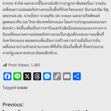
จากรถ จำกัด นอกจากนี้ในงานยังมีการปาฐกถาพิเศษเรื่อง ‘งานขับ
เคลื่อนความปลอดภัยทางถนนในพื้นที่จังหวัดระยอง’ มีนายสาธิต ปิตุ
เตชะรมช.สธ. นายอัธยา นวลอุทัย ปภ.ระยอง และนายกิตติพงค์
อุตตมะเวทิน ผอ.วิทยาลัยเทคนิคระยอง โดยการประชุมและลงนามฯ
ดังกล่าว จัดขึ้นเพื่อเป็นการหารือและรับฟังข้อเสนอแนะแนวทางการ
ขับเคลื่อนงานความปลอดภัยทางถนนในกลุ่มเด็กและเยาวชนพื้นที่
จังหวัดระยอง ตลอดจนเพื่อเป็นการสร้างความร่วมมือในการขับ
เคลื่อนงานร่วมกับหน่วยงานภาคีที่เกี่ยวข้องในพื้นที่ ทั้งหน่วยงาน
ภาครัฐและภาคประชาสังคมอีกด้วย.
Post Views:
1,481
F
Li
X
T
M
C
E
S
a
n
h
e
o
m
h
Tagged
ระยอง
c
e
re
ss
p
ai
ar
e
a
e
y
l
e
แ
Previous:
b
d
n
Li