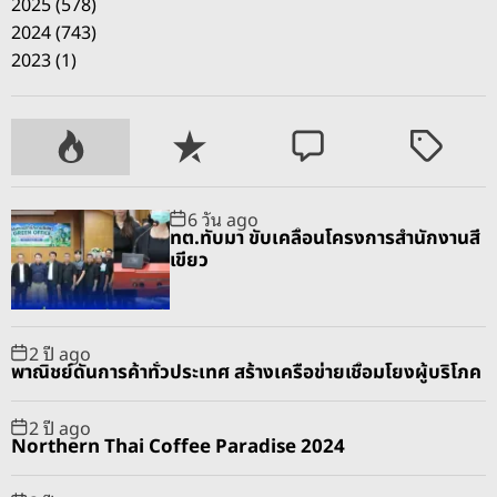
2025 (578)
2024 (743)
2023 (1)
P
R
C
T
o
e
o
a
p
c
m
g
6 วัน ago
u
e
m
g
ทต.ทับมา ขับเคลื่อนโครงการสำนักงานสี
l
n
e
e
เขียว
a
t
n
d
r
t
2 ปี ago
พาณิชย์ดันการค้าทั่วประเทศ สร้างเครือข่ายเชื่อมโยงผู้บริโภค
2 ปี ago
Northern Thai Coffee Paradise 2024