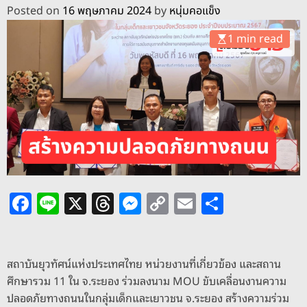
o
Posted on
16 พฤษภาคม 2024
by
หนุ่มคอแข็ง
d
e
1 min read
F
Li
X
T
M
C
E
S
a
n
h
e
o
m
h
c
e
re
ss
p
ai
ar
e
a
e
y
l
e
สถาบันยุวทัศน์แห่งประเทศไทย หน่วยงานที่เกี่ยวข้อง และสถาน
ศึกษารวม 11 ใน จ.ระยอง ร่วมลงนาม MOU ขับเคลื่อนงานความ
b
d
n
Li
ปลอดภัยทางถนนในกลุ่มเด็กและเยาวชน จ.ระยอง สร้างความร่วม