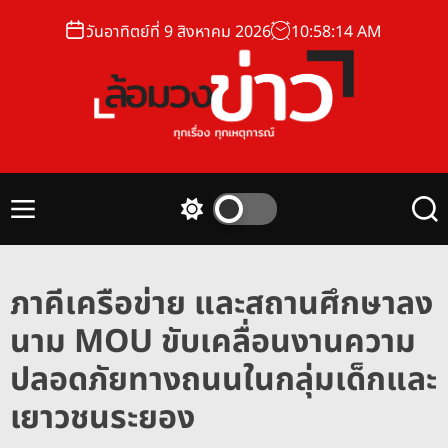
S
วันอาทิตย์ที่ 9 สิงหาคม 2026
10
:
58
:
15
AM
k
i
p
t
o
ล้
c
อ
o
ม
n
M
S
S
ว
t
e
w
e
ง
n
i
a
e
u
t
r
ข่
n
ภาคีเครือข่าย และสถานศึกษาลง
c
c
า
t
h
h
นาม MOU ขับเคลื่อนงานความ
ว
c
o
ปลอดภัยทางถนนในกลุ่มเด็กและ
l
o
เยาวชนระยอง
r
m