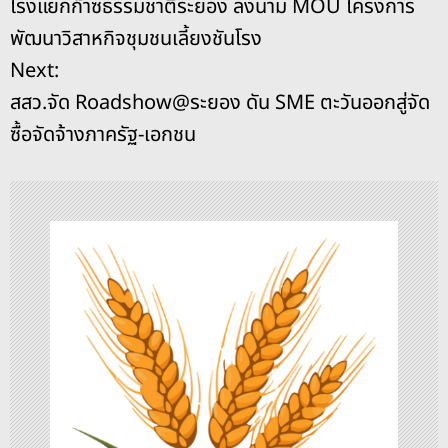
โรงแยกก๊าซธรรมชาติระยอง ลงนาม MOU โครงการ
o
s
g
n
น
พัฒนาวิสาหกิจชุมชนเลี้ยงชันโรง
o
er
k
ะ
Next:
k
สสว.จัด Roadshow@ระยอง ดัน SME ตะวันออกสู่จัด
แ
ซื้อจัดจ้างภาครัฐ-เอกชน
น
ว
เ
รื่
อ
ง