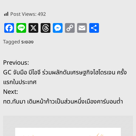
Post Views:
492
F
Li
X
T
M
C
E
S
a
n
h
e
o
m
h
Tagged
ระยอง
c
e
re
ss
p
ai
ar
e
a
e
y
l
e
แ
Previous:
b
d
n
Li
GC จับมือ บีไอจี ร่วมผลักดันเศรษฐกิจไฮโดรเจน ครั้ง
o
s
g
n
น
แรกในประเทศ
o
er
k
ะ
Next:
k
ทต.ทับมา เดินหน้าก้าวเป็นส่วนหนึ่งเมืองคาร์บอนต่ำ
แ
น