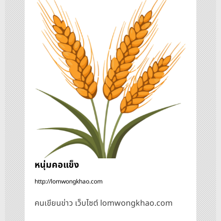
ว
เ
รื่
อ
ง
หนุ่มคอแข็ง
http://lomwongkhao.com
คนเขียนข่าว เว็บไซต์ lomwongkhao.com