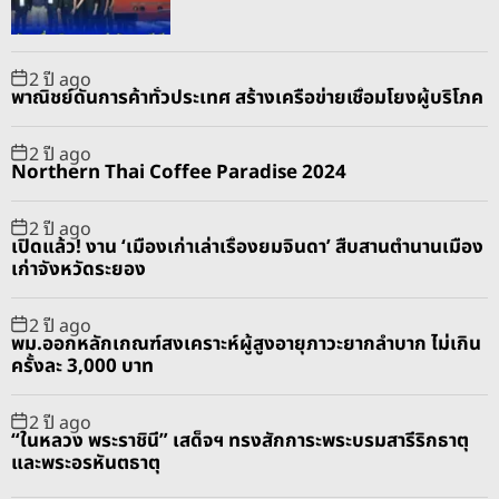
a
t
n
d
r
t
2 ปี ago
พาณิชย์ดันการค้าทั่วประเทศ สร้างเครือข่ายเชื่อมโยงผู้บริโภค
2 ปี ago
Northern Thai Coffee Paradise 2024
2 ปี ago
เปิดแล้ว! งาน ‘เมืองเก่าเล่าเรื่องยมจินดา’ สืบสานตำนานเมือง
เก่าจังหวัดระยอง
2 ปี ago
พม.ออกหลักเกณฑ์สงเคราะห์ผู้สูงอายุภาวะยากลำบาก ไม่เกิน
ครั้งละ 3,000 บาท
2 ปี ago
“ในหลวง พระราชินี” เสด็จฯ ทรงสักการะพระบรมสารีริกธาตุ
และพระอรหันตธาตุ