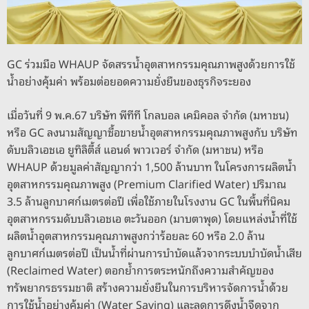
GC ร่วมมือ WHAUP จัดสรรน้ำอุตสาหกรรมคุณภาพสูงด้วยการใช้
น้ำอย่างคุ้มค่า พร้อมต่อยอดความยั่งยืนของธุรกิจระยอง
เมื่อวันที่ 9 พ.ค.67 บริษัท พีทีที โกลบอล เคมิคอล จำกัด (มหาชน)
หรือ GC ลงนามสัญญาซื้อขายน้ำอุตสาหกรรมคุณภาพสูงกับ บริษัท
ดับบลิวเอชเอ ยูทิลิตี้ส์ แอนด์ พาวเวอร์ จำกัด (มหาชน) หรือ
WHAUP ด้วยมูลค่าสัญญากว่า 1,500 ล้านบาท ในโครงการผลิตน้ำ
อุตสาหกรรมคุณภาพสูง (Premium Clarified Water) ปริมาณ
3.5 ล้านลูกบาศก์เมตรต่อปี เพื่อใช้ภายในโรงงาน GC ในพื้นที่นิคม
อุตสาหกรรมดับบลิวเอชเอ ตะวันออก (มาบตาพุด) โดยแหล่งน้ำที่ใช้
ผลิตน้ำอุตสาหกรรมคุณภาพสูงกว่าร้อยละ 60 หรือ 2.0 ล้าน
ลูกบาศก์เมตรต่อปี เป็นน้ำที่ผ่านการบำบัดแล้วจากระบบบำบัดน้ำเสีย
(Reclaimed Water) ตอกย้ำการตระหนักถึงความสำคัญของ
ทรัพยากรธรรมชาติ สร้างความยั่งยืนในการบริหารจัดการน้ำด้วย
การใช้น้ำอย่างคุ้มค่า (Water Saving) และลดการดึงน้ำจืดจาก