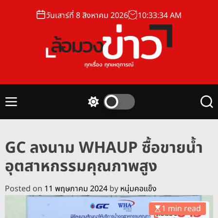
S
วันเสาร์ที่ 8 สิงหาคม 2026
10
:
33
:
35
AM
k
i
p
t
o
ล้
c
อ
o
ม
n
M
S
S
ว
t
e
w
e
ง
n
i
a
e
u
t
r
ข่
n
GC ลงนาม WHAUP ซื้อขายน้ำ
c
c
า
t
h
h
อุตสาหกรรมคุณภาพสูง
ว
c
o
l
Posted on
11 พฤษภาคม 2024
by
หนุ่มคอแข็ง
o
r
1 min read
m