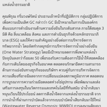
แหล่งน้ำธรรมชาติ
คุณพิรุณ กริ่มวงษ์รัตน์ ประธานเจ้าหน้าที่ปฏิบัติการ กลุ่มปฏิบัติการ
เพื่อความเป็นเลิศ GC กล่าวว่า GC มีเป้าหมายในการเป็นองค์กร
ต้นแบบการดำเนินงานด้านความยั่งยืนในระดับสากล ภายใต้สมดุล 3
มิติ คือ สิ่งแวดล้อม สังคม และการดำเนินธุรกิจด้วยหลักธรรมาภิ
บาล (ESG) และให้ความสำคัญอย่างยิ่งต่อการบริหารจัดการ
ทรัพยากรน้ำ โดยจัดทำกลยุทธ์การบริหารจัดการน้ำอย่างยั่งยืน
(One Water Strategy) โดยมีเป้าหมายลดการพึ่งพาแหล่งน้ำ
ปัจจุบันลงกว่าร้อยละ 50 เพื่อรองรับความต้องการใช้น้ำให้สอดคล้อง
กับการเติบโตของธุรกิจในอนาคต ตลอดจนรักษาขีดความสามารถ
ด้านการแข่งขันทางธุรกิจของบริษัทฯ ควบคู่กับการบริหารจัดการ
ความเสี่ยงที่อาจมีผลจากการเปลี่ยนแปลงสภาพภูมิอากาศ ตลอดจน
การบูรณาการความร่วมมือตลอดห่วงโซ่อุปทาน เพื่อพัฒนาและส่ง
เสริมการลงทุนในนวัตกรรมและเทคโนโลยีที่ทันสมัย นำน้ำกลับมา
หมุนเวียนใช้ประโยชน์ ลดการดึงน้ำจืดจากแหล่งน้ำธรรมชาติ จาก
การนำน้ำที่ผ่านการบำบัดแล้วจากระบบบำบัดน้ำเสียกลับมาใช้ใหม่
(Wastewater Reverse Osmosis: WWRO) การลงนามสัญญา