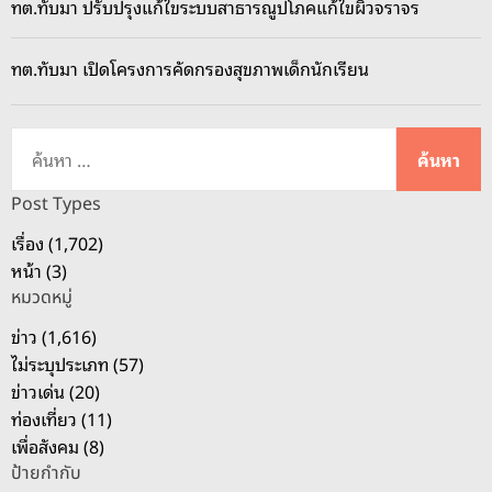
ทต.ทับมา ปรับปรุงแก้ไขระบบสาธารณูปโภคแก้ไขผิวจราจร
ทต.ทับมา เปิดโครงการคัดกรองสุขภาพเด็กนักเรียน
ค้
น
ห
Post Types
า
เรื่อง (1,702)
สำ
หน้า (3)
ห
หมวดหมู่
รั
บ
ข่าว (1,616)
:
ไม่ระบุประเภท (57)
ข่าวเด่น (20)
ท่องเที่ยว (11)
เพื่อสังคม (8)
ป้ายกำกับ