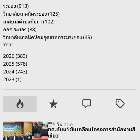
ระยอง (913)
วิทยาลัยเทคนิคระยอง (125)
เทศบาลตำบลทับมา (102)
กกต.ระยอง (88)
วิทยาลัยเทคนิคนิคมอุตสาหกรรมระยอง (49)
Year
2026 (383)
2025 (578)
2024 (743)
2023 (1)
P
R
C
T
o
e
o
a
p
c
m
g
5 วัน ago
u
e
m
g
ทต.ทับมา ขับเคลื่อนโครงการสำนักงานสี
l
n
e
e
เขียว