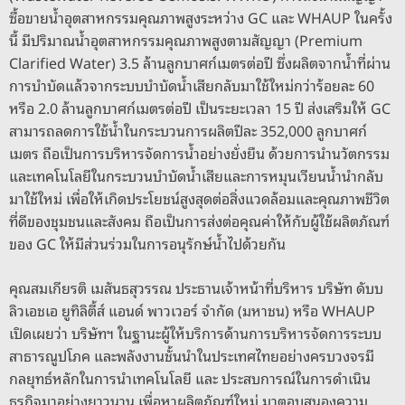
ซื้อขายน้ำอุตสาหกรรมคุณภาพสูงระหว่าง GC และ WHAUP ในครั้ง
นี้ มีปริมาณน้ำอุตสาหกรรมคุณภาพสูงตามสัญญา (Premium
Clarified Water) 3.5 ล้านลูกบาศก์เมตรต่อปี ซึ่งผลิตจากน้ำที่ผ่าน
การบำบัดแล้วจากระบบบำบัดน้ำเสียกลับมาใช้ใหม่กว่าร้อยละ 60
หรือ 2.0 ล้านลูกบาศก์เมตรต่อปี เป็นระยะเวลา 15 ปี ส่งเสริมให้ GC
สามารถลดการใช้น้ำในกระบวนการผลิตปีละ 352,000 ลูกบาศก์
เมตร ถือเป็นการบริหารจัดการน้ำอย่างยั่งยืน ด้วยการนำนวัตกรรม
และเทคโนโลยีในกระบวนบำบัดน้ำเสียและการหมุนเวียนน้ำนำกลับ
มาใช้ใหม่ เพื่อให้เกิดประโยชน์สูงสุดต่อสิ่งแวดล้อมและคุณภาพชีวิต
ที่ดีของชุมชนและสังคม ถือเป็นการส่งต่อคุณค่าให้กับผู้ใช้ผลิตภัณฑ์
ของ GC ให้มีส่วนร่วมในการอนุรักษ์น้ำไปด้วยกัน
คุณสมเกียรติ เมสันธสุวรรณ ประธานเจ้าหน้าที่บริหาร บริษัท ดับบ
ลิวเอชเอ ยูทิลิตี้ส์ แอนด์ พาวเวอร์ จำกัด (มหาชน) หรือ WHAUP
เปิดเผยว่า บริษัทฯ ในฐานะผู้ให้บริการด้านการบริหารจัดการระบบ
สาธารณูปโภค และพลังงานชั้นนำในประเทศไทยอย่างครบวงจรมี
กลยุทธ์หลักในการนำเทคโนโลยี และ ประสบการณ์ในการดำเนิน
ธุรกิจมาอย่างยาวนาน เพื่อหาผลิตภัณฑ์ใหม่ มาตอบสนองความ