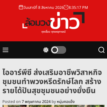
S
วันเสาร์ที่ 8 สิงหาคม 2026
8
:
35
:
18
PM
k
i
p
t
o
ล้
c
อ
o
ม
n
M
S
S
ว
t
e
w
e
ง
n
i
a
e
u
t
r
ข่
n
ไออาร์พีซี ส่งเสริมอาชีพวิสาหกิจ
c
c
า
t
h
h
ชุมชนทำพวงหรีดรักษ์โลก สร้าง
ว
c
o
รายได้ปันสุขชุมชนอย่างยั่งยืน
l
o
r
Posted on
7 พฤษภาคม 2024
by
หนุ่มคอแข็ง
m