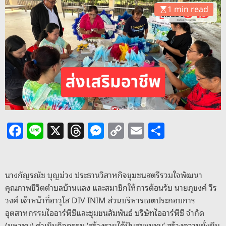
o
1 min read
d
e
F
Li
X
T
M
C
E
S
a
n
h
e
o
m
h
c
e
re
ss
p
ai
ar
e
a
e
y
l
e
นางกัญรณัช บุญม่วง ประธานวิสาหกิจชุมชนสตรีรวมใจพัฒนา
คุณภาพชีวิตตำบลบ้านแลง และสมาชิกให้การต้อนรับ นายภุชงค์ วีร
b
d
n
Li
วงศ์ เจ้าหน้าที่อาวุโส DIV INIM ส่วนบริหารเขตประกอบการ
o
s
g
n
อุตสาหกรรมไออาร์พีซีและชุมชนสัมพันธ์ บริษัทไออาร์พีซี จำกัด
(มหาชน) ดำเนินกิจกรรม ‘สร้างรายได้ปันสุขชุมชน’ สร้างความยั่งยืน