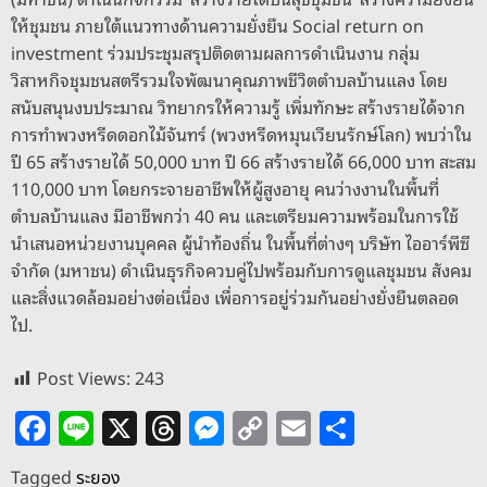
o
er
k
k
ให้ชุมชน ภายใต้แนวทางด้านความยั่งยืน Social return on
investment ร่วมประชุมสรุปติดตามผลการดำเนินงาน กลุ่ม
วิสาหกิจชุมชนสตรีรวมใจพัฒนาคุณภาพชีวิตตำบลบ้านแลง โดย
สนับสนุนงบประมาณ วิทยากรให้ความรู้ เพิ่มทักษะ สร้างรายได้จาก
การทำพวงหรีดดอกไม้จันทร์ (พวงหรีดหมุนเวียนรักษ์โลก) พบว่าใน
ปี 65 สร้างรายได้ 50,000 บาท ปี 66 สร้างรายได้ 66,000 บาท สะสม
110,000 บาท โดยกระจายอาชีพให้ผู้สูงอายุ คนว่างงานในพื้นที่
ตำบลบ้านแลง มีอาชีพกว่า 40 คน และเตรียมความพร้อมในการใช้
นำเสนอหน่วยงานบุคคล ผู้นำท้องถิ่น ในพื้นที่ต่างๆ บริษัท ไออาร์พีซี
จำกัด (มหาชน) ดำเนินธุรกิจควบคู่ไปพร้อมกับการดูแลชุมชน สังคม
และสิ่งแวดล้อมอย่างต่อเนื่อง เพื่อการอยู่ร่วมกันอย่างยั่งยืนตลอด
ไป.
Post Views:
243
F
Li
X
T
M
C
E
S
a
n
h
e
o
m
h
Tagged
ระยอง