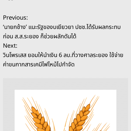
c
e
re
ss
p
ai
ar
e
a
e
y
l
e
แ
Previous:
b
d
n
Li
‘นายกช้าง’ แนะรัฐของบเยียวยา ปชช.ได้รับผลกระทบ
o
s
g
n
น
ก่อน ส.ส.ระยอง ก็ช่วยผลักดันได้
o
er
k
ะ
Next:
k
วินโพรเสส ยอมให้นำเงิน 6 ลบ.ที่วางศาลระยอง ใช้จ่าย
แ
ค่าขนกากสารเคมีไฟไหม้ไปกำจัด
น
ว
เ
รื่