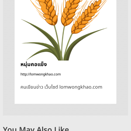
อ
ง
หนุ่มคอแข็ง
http://lomwongkhao.com
คนเขียนข่าว เว็บไซต์ lomwongkhao.com
You May Also Like