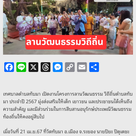
o
d
e
F
Li
X
T
M
C
E
S
a
n
h
e
o
m
h
c
e
re
ss
p
ai
ar
e
a
e
y
l
e
เทศบาลตำบลทับมา เปิดงานโครงการลานวัฒนธรรม วิถีถิ่นตำบลทับ
มา ประจำปี 2567 มุ่งส่งเสริมให้เด็ก เยาวชน และประชาชนได้เห็นถึง
b
d
n
Li
ความสำคัญ และมีส่วนร่วมในการสืบสานอนุรักษ์ประเพณีวัฒนธรรม
o
s
g
n
ท้องถิ่นให้คงอยู่สืบไป
o
er
k
เมื่อวันที่ 21 เม.ย.67 ที่วัดทับมา อ.เมือง จ.ระยอง นายปิยะ ปิตุเตชะ
k