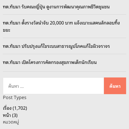
ทต.ทับมา รับคณะญี่ปุ่น ดูงานการพัฒนาคุณภาพชีวิตชุมชน
ทต.ทับมา ตั้งรางวัลนำจับ 20,000 บาท แจ้งเบาะแสคนลักลอบทิ้ง
ขยะ
ทต.ทับมา ปรับปรุงแก้ไขระบบสาธารณูปโภคแก้ไขผิวจราจร
ทต.ทับมา เปิดโครงการคัดกรองสุขภาพเด็กนักเรียน
ค้
น
ห
Post Types
า
เรื่อง (1,702)
สำ
หน้า (3)
ห
หมวดหมู่
รั