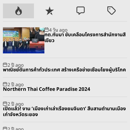
P
R
C
T
o
e
o
a
p
c
m
g
4 วัน ago
u
e
m
g
ทต.ทับมา ขับเคลื่อนโครงการสำนักงานสี
l
n
e
e
เขียว
a
t
n
d
r
t
2 ปี ago
พาณิชย์ดันการค้าทั่วประเทศ สร้างเครือข่ายเชื่อมโยงผู้บริโภค
2 ปี ago
Northern Thai Coffee Paradise 2024
2 ปี ago
เปิดแล้ว! งาน ‘เมืองเก่าเล่าเรื่องยมจินดา’ สืบสานตำนานเมือง
เก่าจังหวัดระยอง
2 ปี ago