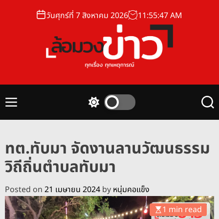
S
วันศุกร์ที่ 7 สิงหาคม 2026
11
:
55
:
48
AM
k
i
p
t
o
ล้
c
อ
o
ม
n
M
S
S
ว
t
e
w
e
ง
n
i
a
e
u
t
r
ข่
n
ทต.ทับมา จัดงานลานวัฒนธรรม
c
c
า
t
h
h
วิถีถิ่นตำบลทับมา
ว
c
o
l
Posted on
21 เมษายน 2024
by
หนุ่มคอแข็ง
o
r
1 min read
m