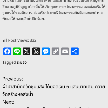
เยาวชน และประชาชนได้ตระหนักและเข้ามามีส่วนร่วมในการอนุรักษ์
สืบสานภูมิปัญญาท้องถิ่นให้เกิดคุณค่าทางวัฒนธรรม และส่งเสริมให้
ชุมชนได้ร่วมสืบสาน ส่งเสริมประเพณีวัฒนธรรมอันดีงามของตำบล
ทับมาให้คงอยู่สืบไปอีกด้วย.
Post Views:
332
F
Li
X
T
M
C
E
S
a
n
h
e
o
m
h
Tagged
ระยอง
c
e
re
ss
p
ai
ar
e
a
e
y
l
e
แ
Previous:
b
d
n
Li
ผ้าป่าสามัคคีวัดชุมแสง ได้ยอดเงิน 6 แสนบาทเศษ ถวาย
o
s
g
n
น
วัดสร้างหอส่งน้ำ
o
er
k
ะ
Next:
k