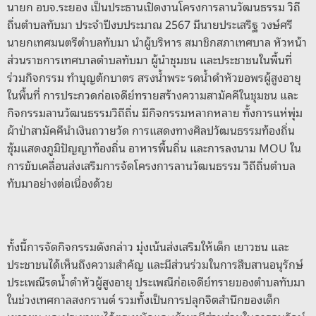
นายก อบจ.ระยอง เป็นประธานเปิดงานโครงการลานวัฒนธรรม วิถี
ถิ่นตำบลทับมา ประจำปีงบประมาณ 2567 มีนายประเสริฐ วงษ์ศรี
นายกเทศมนตรีตำบลทับมา นำผู้บริหาร สมาชิกสภาเทศบาล หัวหน้า
ส่วนราชการเทศบาลตำบลทับมา ผู้นำชุมชน และประชาชนในพื้นที่
ร่วมกิจกรรม ทำบุญตักบาตร สรงน้ำพระ รดน้ำดำหัวขอพรผู้สูงอายุ
ในพื้นที่ การประกวดก่อเจดีย์ทรายสร้างความสามัคคีในชุมชน และ
กิจกรรมลานวัฒนธรรมวิถีถิ่น มีกิจกรรมหลากหลาย ทั้งการแห่พุ่ม
ผ้าป่าสามัคคีนำเงินถวายวัด การแสดงทางศิลปวัฒนธรรมท้องถิ่น
ซุ้มแสดงภูมิปัญญาท้องถิ่น อาหารพื้นถิ่น และการลงนาม MOU ใน
การขับเคลื่อนส่งเสริมการจัดโครงการลานวัฒนธรรม วิถีถิ่นตำบล
ทับมาอย่างต่อเนื่องด้วย
ทั้งนี้การจัดกิจกรรมดังกล่าว มุ่งเน้นส่งเสริมให้เด็ก เยาวชน และ
ประชาชนได้เห็นถึงความสำคัญ และมีส่วนร่วมในการสืบสานอนุรักษ์
ประเพณีรดน้ำดำหัวผู้สูงอายุ ประเพณีก่อเจดีย์ทรายของตำบลทับมา
ในช่วงเทศกาลสงกรานต์ รวมทั้งเป็นการปลุกจิตสำนึกของเด็ก