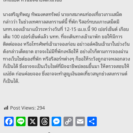
o
er
k
k
นางสริญทิพญ ทัพมงคลทรัพย์ นายกสมาคมท่องเที่ยวเกาะเสม็ด
กล่าวว่า ในช่วงเทศกาลสงกรานต์นี้ ที่พัก รีสอร์ทบนเกาะเสม็ดมี
นทท.จองเข้ามาแบ้วระหว่างวันที่ 12-15 เม.ย.นี้ 90 เปอร์เซ็นต์ เกือบ
เต็ม 100 เปอร์เซ็นต์แล้ว นทท. ที่จะเดินทางเข้ามาพัก ขอให้มีการ
ติดต่อจอง หรือโทรศัพท์เข้ามาจองก่อน อย่าวอล์คอินเข้ามาในช่วงวัน
ดังกล่าวเด็ดขาด อาจจะไม่มีที่พักเหลือให้ อย่างไรก็ตามการจองผ่าน
ทางเว็บไซต์ของที่พัก หรือรีสอร์ทต่างๆ ก็ขอให้ระวังถูกอาจหลอกลวง
ก็เป็นได้ ซึ่งอาจจะเป็นเว็บไซต์ที่มิจฉาชีพปลอมขึ้นมา ให้ตรวจสอบให้
แน่ชัด ก่อนค่อยจอง ซึ่งอาจจะทำสูญเงินอดเที่ยวสนุกช่วงสงกรานต์
ก็เป็นได้.
Post Views:
294
F
Li
X
T
M
C
E
S
a
n
h
e
o
m
h