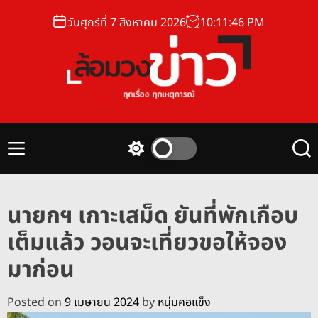
S
วันศุกร์ที่ 7 สิงหาคม 2026
10
:
11
:
47
PM
k
i
p
t
o
ล้
c
อ
o
ม
n
M
S
S
ว
t
e
w
e
ง
n
i
a
e
u
t
r
ข่
n
นายกฯ เกาะเสม็ด ยันที่พักเกือบ
c
c
า
t
h
h
เต็มแล้ว วอนจะเที่ยวขอให้จอง
ว
c
o
มาก่อน
l
o
r
Posted on
9 เมษายน 2024
by
หนุ่มคอแข็ง
m