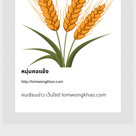
อ
ง
หนุ่มคอแข็ง
http://lomwongkhao.com
คนเขียนข่าว เว็บไซต์ lomwongkhao.com