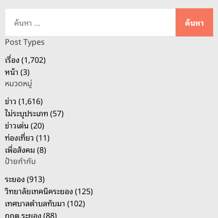
ค้
น
ห
Post Types
า
เรื่อง (1,702)
สำ
หน้า (3)
ห
หมวดหมู่
รั
บ
ข่าว (1,616)
:
ไม่ระบุประเภท (57)
ข่าวเด่น (20)
ท่องเที่ยว (11)
เพื่อสังคม (8)
ป้ายกำกับ
ระยอง (913)
วิทยาลัยเทคนิคระยอง (125)
เทศบาลตำบลทับมา (102)
กกต.ระยอง (88)