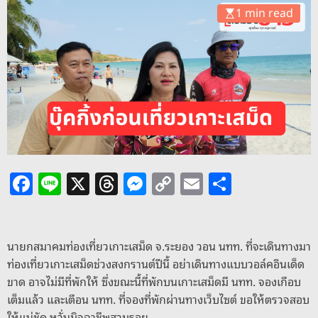
o
1 min read
d
e
F
Li
X
T
M
C
E
S
a
n
h
e
o
m
h
c
e
re
ss
p
ai
ar
e
a
e
y
l
e
นายกสมาคมท่องเที่ยวเกาะเสม็ด จ.ระยอง วอน นทท. ที่จะเดินทางมา
ท่องเที่ยวเกาะเสม็ดช่วงสงกรานต์ปีนี้ อย่าเดินทางแบบวอล์คอินเด็ด
b
d
n
Li
ขาด อาจไม่มีที่พักให้ ซึ่งขณะนี้ที่พักบนเกาะเสม็ดมี นทท. จองเกือบ
o
s
g
n
เต็มแล้ว และเตือน นทท. ที่จองที่พักผ่านทางเว็บไซต์ ขอให้ตรวจสอบ
ให้แน่ชัด หวั่นมิจฉาชีพสวมรอย