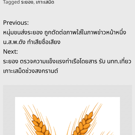
Tagged
ระยอง
,
เกาะเสม็ด
c
e
re
ss
p
ai
ar
e
a
e
y
l
e
แ
Previous:
b
d
n
Li
หนุ่มขนส่งระยอง ถูกตัดต่อภาพใส่ในภาพข่าวหน้าหนึ่ง
o
s
g
n
น
น.ส.พ.ดัง ทำเสียชื่อเสียง
o
er
k
ะ
Next:
k
ระยอง ตรวจความแข็งแรงท่าเรือโดยสาร รับ นทท.เที่ยว
แ
เกาะเสม็ดช่วงสงกรานต์
น
ว
เ
รื่