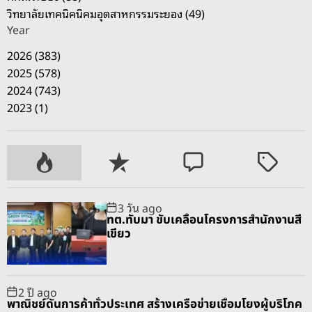
วิทยาลัยเทคนิคนิคมอุตสาหกรรมระยอง (49)
Year
2026 (383)
2025 (578)
2024 (743)
2023 (1)
P
R
C
T
o
e
o
a
p
c
m
g
3 วัน ago
u
e
m
g
ทต.ทับมา ขับเคลื่อนโครงการสำนักงานสี
l
n
e
e
เขียว
a
t
n
d
r
t
2 ปี ago
พาณิชย์ดันการค้าทั่วประเทศ สร้างเครือข่ายเชื่อมโยงผู้บริโภค