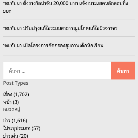
ทต.ทับมา ตั้งรางวัลนำจับ 20,000 บาท แจ้งเบาะแสคนลักลอบทิ้ง
ขยะ
ทต.ทับมา ปรับปรุงแก้ไขระบบสาธารณูปโภคแก้ไขผิวจราจร
ทต.ทับมา เปิดโครงการคัดกรองสุขภาพเด็กนักเรียน
ค้
น
ห
Post Types
า
เรื่อง (1,702)
สำ
หน้า (3)
ห
หมวดหมู่
รั
บ
ข่าว (1,616)
:
ไม่ระบุประเภท (57)
ข่าวเด่น (20)