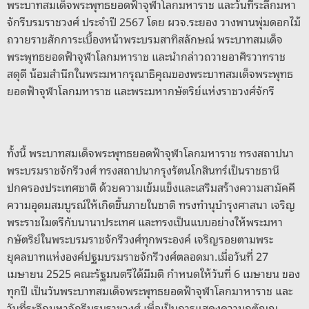
o
er
k
พระบาทสมเด็จพระพุทธยอดฟ้าจุฬาโลกมหาราช และวันที่ระลึกมหา
k
จักรีบรมราชวงศ์ ประจำปี 2567 โดย ผวจ.ระยอง วางพานพุ่มดอกไม้
ถวายราชสักการะเบื้องหน้าพระบรมสาทิสลักษณ์ พระบาทสมเด็จ
พระพุทธยอดฟ้าจุฬาโลกมหาราช และนำกล่าวถวายอาศิรวาทราช
สดุดี น้อมสำนึกในพระมหากรุณาธิคุณของพระบาทสมเด็จพระพุทธ
ยอดฟ้าจุฬาโลกมหาราช และพระมหากษัตริย์แห่งราชวงศ์จักรี
ทั้งนี้ พระบาทสมเด็จพระพุทธยอดฟ้าจุฬาโลกมหาราช ทรงสถาปนา
พระบรมราชจักรีวงศ์ ทรงสถาปนากรุงรัตนโกสินทร์เป็นราชธานี
ปกครองประเทศชาติ ด้วยความเข้มแข็งและเสริมสร้างความสามัคคี
ความอุดมสมบูรณ์ให้เกิดขึ้นภายในชาติ ทรงทำนุบำรุงศาสนา เจริญ
พระราชไมตรีกับนานาประเทศ และทรงเป็นแบบอย่างให้พระมหา
กษัตริย์ในพระบรมราชจักรีวงศ์ทุกพระองค์ เจริญรอยตามพระ
ยุคลบาทแห่งองค์ปฐมบรมราชจักรีวงศ์ตลอดมา.เมื่อวันที่ 27
เมษายน 2525 คณะรัฐมนตรีได้มีมติ กำหนดให้วันที่ 6 เมษายน ของ
ทุกปี เป็นวันพระบาทสมเด็จพระพุทธยอดฟ้าจุฬาโลกมาหาราช และ
วันที่ระลึกมหาจักรีบรมราชวงศ์ เพื่อเป็นการแสดงความกตัญญู