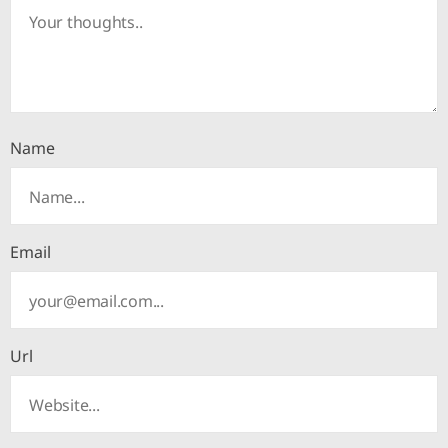
Name
Email
Url