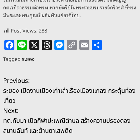
กตเวทิตาธรรมต่อพระมหากษัตริย์ในพระราชบรมราชจักรีวงศ์ ที่ทรง
มีพระเดชพระคุณเป็นล้นพ้นแก่ชาติไทย.
Post Views:
288
F
Li
X
T
M
C
E
S
a
n
h
e
o
m
h
Tagged
ระยอง
c
e
re
ss
p
ai
ar
e
a
e
y
l
e
แ
Previous:
b
d
n
Li
ระยอง เปิดงานเมืองเก่าเล่าเรื่องเมืองแกลง กระตุ้นท่อง
o
s
g
n
น
เที่ยว
o
er
k
ะ
Next:
k
ทต.ทับมา เปิดกีฬาปะเพณีตำบล สร้างความปรองดอง
แ
สมานฉันท์ และต้านยาเสพติด