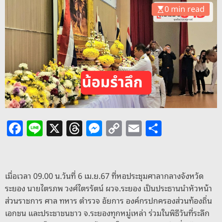
o
0 min read
d
e
F
Li
X
T
M
C
E
S
a
n
h
e
o
m
h
c
e
re
ss
p
ai
ar
e
a
e
y
l
e
เมื่อเวลา 09.00 น.วันที่ 6 เม.ย.67 ที่หอประชุมศาลากลางจังหวัด
b
d
n
Li
ระยอง นายไตรภพ วงศ์ไตรรัตน์ ผวจ.ระยอง เป็นประธานนำหัวหน้า
ส่วนราชการ ศาล ทหาร ตำรวจ อัยการ องค์กรปกครองส่วนท้องถิ่น
o
s
g
n
เอกชน และประชาชนชาว จ.ระยองทุกหมู่เหล่า ร่วมในพิธีวันที่ระลึก