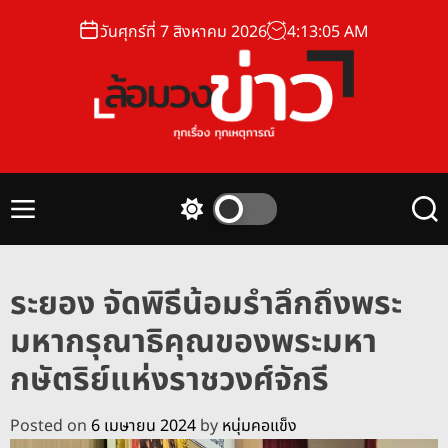
S
วันศุกร์ที่ 7 สิงหาคม 2026
4
:
13
:
06
AM
k
i
p
t
o
ล้
c
อ
o
ม
n
M
S
S
ว
t
e
w
e
ง
n
i
a
e
u
t
r
ข่
n
ระยอง จัดพิธีน้อมรำลึกถึงพระ
c
c
า
t
h
h
มหากรุณาธิคุณของพระมหา
ว
c
o
กษัตริย์แห่งราชวงศ์จักรี
l
o
r
Posted on
6 เมษายน 2024
by
หนุ่มคอแข็ง
m