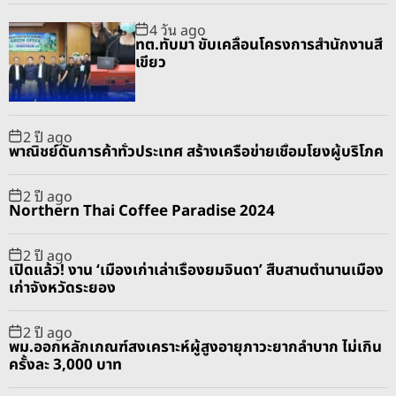
p
c
m
g
4 วัน ago
u
e
m
g
ทต.ทับมา ขับเคลื่อนโครงการสำนักงานสี
l
n
e
e
เขียว
a
t
n
d
r
t
2 ปี ago
พาณิชย์ดันการค้าทั่วประเทศ สร้างเครือข่ายเชื่อมโยงผู้บริโภค
2 ปี ago
Northern Thai Coffee Paradise 2024
2 ปี ago
เปิดแล้ว! งาน ‘เมืองเก่าเล่าเรื่องยมจินดา’ สืบสานตำนานเมือง
เก่าจังหวัดระยอง
2 ปี ago
พม.ออกหลักเกณฑ์สงเคราะห์ผู้สูงอายุภาวะยากลำบาก ไม่เกิน
ครั้งละ 3,000 บาท