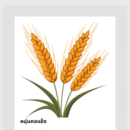
น
ว
เ
รื่
อ
ง
หนุ่มคอแข็ง