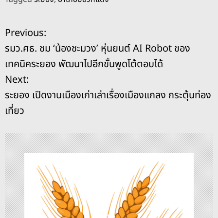
c
e
re
ss
p
ai
ar
e
a
e
y
l
e
แ
Previous:
b
d
n
Li
รมว.ศธ. ชม ‘น้องชะมวง’ หุ่นยนต์ AI Robot ของ
o
s
g
n
น
เทคนิคระยอง พัฒนาไปอีกขั้นพูดโต้ตอบได้
o
er
k
ะ
Next:
k
ระยอง เปิดงานเมืองเก่าเล่าเรื่องเมืองแกลง กระตุ้นท่อง
แ
เที่ยว
น
ว
เ
รื่