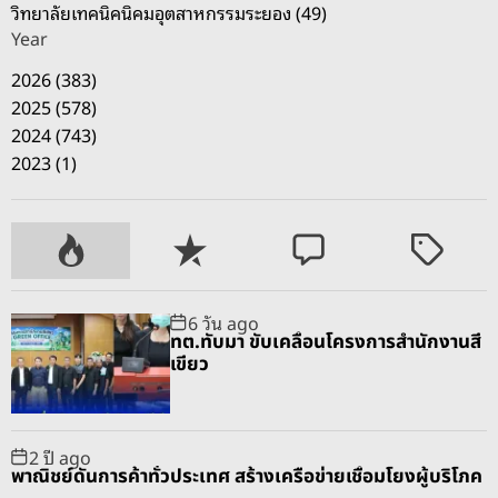
วิทยาลัยเทคนิคนิคมอุตสาหกรรมระยอง (49)
Year
2026 (383)
2025 (578)
2024 (743)
2023 (1)
P
R
C
T
o
e
o
a
p
c
m
g
6 วัน ago
u
e
m
g
ทต.ทับมา ขับเคลื่อนโครงการสำนักงานสี
l
n
e
e
เขียว
a
t
n
d
r
t
2 ปี ago
พาณิชย์ดันการค้าทั่วประเทศ สร้างเครือข่ายเชื่อมโยงผู้บริโภค