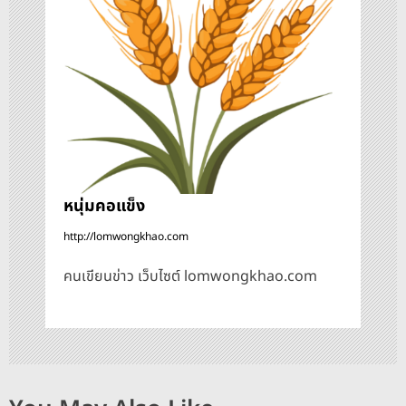
อ
ง
หนุ่มคอแข็ง
http://lomwongkhao.com
คนเขียนข่าว เว็บไซต์ lomwongkhao.com