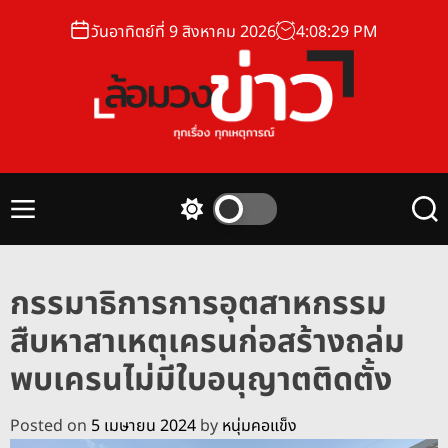
S
วันอาทิตย์ที่ 9 สิงหาคม 2026
4
:
08
:
30
PM
k
i
p
t
o
ล้
c
อ
o
ม
n
M
S
S
ว
t
e
w
e
ง
n
i
a
e
u
t
r
ข่
n
กรรมาธิการการอุตสาหกรรม
c
c
า
t
h
h
สืบหาสาเหตุเครนก่อสร้างถล่ม
ว
c
o
พบเครนไม่มีใบอนุญาตติดตั้ง
l
o
r
Posted on
5 เมษายน 2024
by
หนุ่มคอแข็ง
m