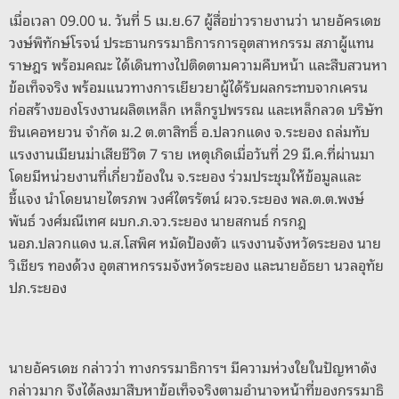
o
er
k
เมื่อเวลา 09.00 น. วันที่ 5 เม.ย.67 ผู้สื่อข่าวรายงานว่า นายอัครเดช
k
วงษ์พิทักษ์โรจน์ ประธานกรรมาธิการการอุตสาหกรรม สภาผู้แทน
ราษฎร พร้อมคณะ ได้เดินทางไปติดตามความคืบหน้า และสืบสวนหา
ข้อเท็จจริง พร้อมแนวทางการเยียวยาผู้ได้รับผลกระทบจากเครน
ก่อสร้างของโรงงานผลิตเหล็ก เหล็กรูปพรรณ และเหล็กลวด บริษัท
ซินเคอหยวน จำกัด ม.2 ต.ตาสิทธิ์ อ.ปลวกแดง จ.ระยอง ถล่มทับ
แรงงานเมียนม่าเสียชีวิต 7 ราย เหตุเกิดเมื่อวันที่ 29 มี.ค.ที่ผ่านมา
โดยมีหน่วยงานที่เกี่ยวข้องใน จ.ระยอง ร่วมประชุมให้ข้อมูลและ
ชี้แจง นำโดยนายไตรภพ วงศ์ไตรรัตน์ ผวจ.ระยอง พล.ต.ต.พงษ์
พันธ์ วงศ์มณีเทศ ผบก.ภ.จว.ระยอง นายสกนธ์ กรกฎ
นอภ.ปลวกแดง น.ส.โสพิศ หมัดป้องตัว แรงงานจังหวัดระยอง นาย
วิเชียร ทองด้วง อุตสาหกรรมจังหวัดระยอง และนายอัธยา นวลอุทัย
ปภ.ระยอง
นายอัครเดช กล่าวว่า ทางกรรมาธิการฯ มีความห่วงใยในปัญหาดัง
กล่าวมาก จึงได้ลงมาสืบหาข้อเท็จจริงตามอำนาจหน้าที่ของกรรมาธิ