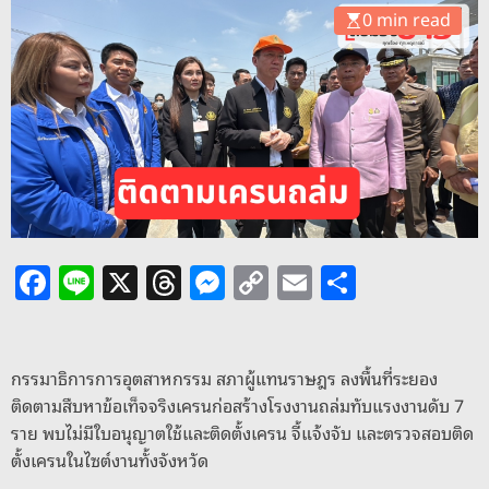
o
0 min read
d
e
F
Li
X
T
M
C
E
S
a
n
h
e
o
m
h
c
e
re
ss
p
ai
ar
e
a
e
y
l
e
กรรมาธิการการอุตสาหกรรม สภาผู้แทนราษฎร ลงพื้นที่ระยอง
ติดตามสืบหาข้อเท็จจริงเครนก่อสร้างโรงงานถล่มทับแรงงานดับ 7
b
d
n
Li
ราย พบไม่มีใบอนุญาตใช้และติดตั้งเครน จี้แจ้งจับ และตรวจสอบติด
o
s
g
n
ตั้งเครนในไซต์งานทั้งจังหวัด