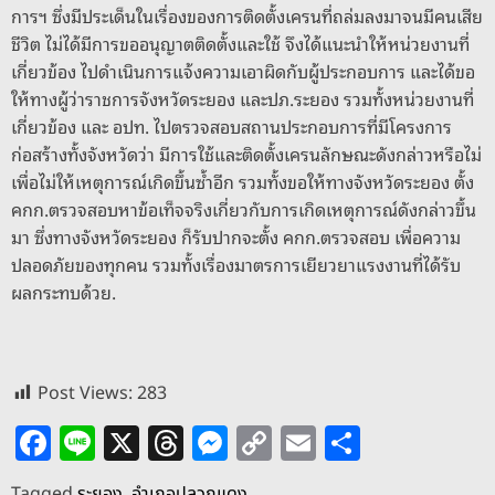
การฯ ซึ่งมีประเด็นในเรื่องของการติดตั้งเครนที่ถล่มลงมาจนมีคนเสีย
ชีวิต ไม่ได้มีการขออนุญาตติดตั้งและใช้ จึงได้แนะนำให้หน่วยงานที่
เกี่ยวข้อง ไปดำเนินการแจ้งความเอาผิดกับผู้ประกอบการ และได้ขอ
ให้ทางผู้ว่าราชการจังหวัดระยอง และปภ.ระยอง รวมทั้งหน่วยงานที่
เกี่ยวข้อง และ อปท. ไปตรวจสอบสถานประกอบการที่มีโครงการ
ก่อสร้างทั้งจังหวัดว่า มีการใช้และติดตั้งเครนลักษณะดังกล่าวหรือไม่
เพื่อไม่ให้เหตุการณ์เกิดขึ้นซ้ำอีก รวมทั้งขอให้ทางจังหวัดระยอง ตั้ง
คกก.ตรวจสอบหาข้อเท็จจริงเกี่ยวกับการเกิดเหตุการณ์ดังกล่าวขึ้น
มา ซึ่งทางจังหวัดระยอง ก็รับปากจะตั้ง คกก.ตรวจสอบ เพื่อความ
ปลอดภัยของทุกคน รวมทั้งเรื่องมาตรการเยียวยาแรงงานที่ได้รับ
ผลกระทบด้วย.
Post Views:
283
F
Li
X
T
M
C
E
S
a
n
h
e
o
m
h
Tagged
ระยอง
,
อำเภอปลวกแดง