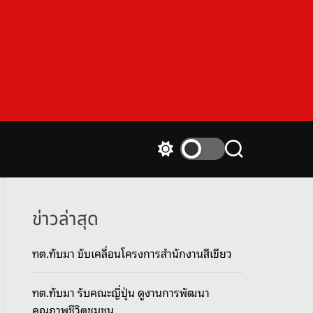
S
S
w
e
i
a
t
r
c
c
ข่าวล่าสุด
h
h
c
ทต.ทับมา ขับเคลื่อนโครงการสำนักงานสีเขียว
o
l
o
ทต.ทับมา รับคณะญี่ปุ่น ดูงานการพัฒนา
r
m
คุณภาพชีวิตชุมชน