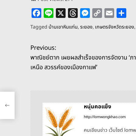
F
Li
X
T
M
C
E
S
a
n
h
e
o
m
h
Tagged
บ้านเขาหินแท่น
,
ระยอง
,
เกษตรจังหวัดระยอง
c
e
re
ss
p
ai
ar
e
a
e
y
l
e
แ
Previous:
b
d
n
Li
พาณิชย์ตาก เผยผลสำเร็จของการจัดงาน ‘ภ
o
s
g
n
น
เหนือ สวรรค์ของเมืองกาแฟ’
o
er
k
ะ
k
แ
การ
มือง
น
หนุ่มคอแข็ง
http://lomwongkhao.com
ว
คนเขียนข่าว เว็บไซต์ l