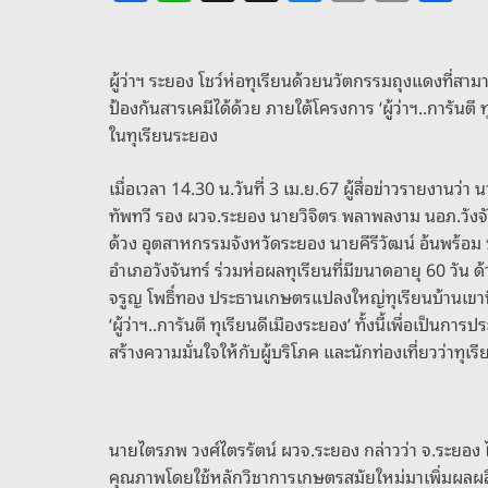
a
n
h
e
o
m
h
c
e
re
ss
p
ai
ar
e
a
e
y
l
e
ผู้ว่าฯ ระยอง โชว์ห่อทุเรียนด้วยนวัตกรรมถุงแดงที่สาม
ป้องกันสารเคมีได้ด้วย ภายใต้โครงการ ‘ผู้ว่าฯ..การันตี 
b
d
n
Li
ในทุเรียนระยอง
o
s
g
n
o
er
k
เมื่อเวลา 14.30 น.วันที่ 3 เม.ย.67 ผู้สื่อข่าวรายงาน
ทัพทวี รอง ผวจ.ระยอง นายวิจิตร พลาพลงาม นอภ.วังจั
k
ด้วง อุตสาหกรรมจังหวัดระยอง นายคีรีวัฒน์ อ้นพร้อ
อำเภอวังจันทร์ ร่วมห่อผลทุเรียนที่มีขนาดอายุ 60 วัน
จรูญ โพธิ์ทอง ประธานเกษตรแปลงใหญ่ทุเรียนบ้านเขาหิ
‘ผู้ว่าฯ..การันตี ทุเรียนดีเมืองระยอง’ ทั้งนี้เพื่อเป็นกา
สร้างความมั่นใจให้กับผู้บริโภค และนักท่องเที่ยวว่าทุเ
นายไตรภพ วงศ์ไตรรัตน์ ผวจ.ระยอง กล่าวว่า จ.ระยอง ไ
คุณภาพโดยใช้หลักวิชาการเกษตรสมัยใหม่มาเพิ่มผลผลิต