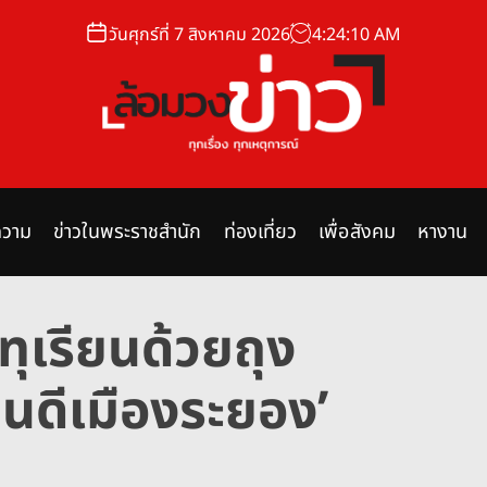
วันศุกร์ที่ 7 สิงหาคม 2026
4
:
24
:
11
AM
ล้
อ
ม
วาม
ข่าวในพระราชสำนัก
ท่องเที่ยว
เพื่อสังคม
หางาน
ว
ง
ข่
อทุเรียนด้วยถุง
า
ว
ยนดีเมืองระยอง’