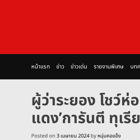
S
k
i
p
t
o
c
o
n
หน้าแรก
ข่าว
ข่าวเด่น
รายงานพิเศษ
บทค
t
e
n
ผู้ว่าระยอง โชว์ห่
t
แดง’การันตี ทุเรี
Posted on
3 เมษายน 2024
by
หนุ่มคอแข็ง