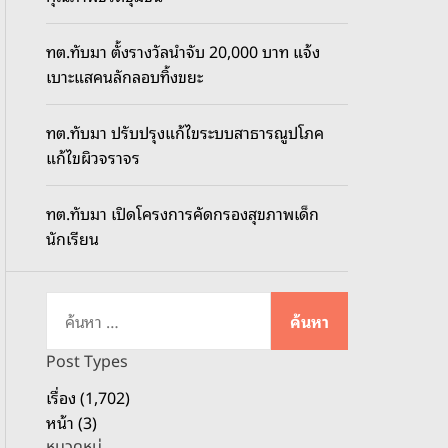
o
d
ทต.ทับมา ตั้งรางวัลนำจับ 20,000 บาท แจ้ง
e
เบาะแสคนลักลอบทิ้งขยะ
ทต.ทับมา ปรับปรุงแก้ไขระบบสาธารณูปโภค
แก้ไขผิวจราจร
ทต.ทับมา เปิดโครงการคัดกรองสุขภาพเด็ก
นักเรียน
ค้
น
ห
Post Types
า
เรื่อง (1,702)
สำ
หน้า (3)
ห
หมวดหมู่