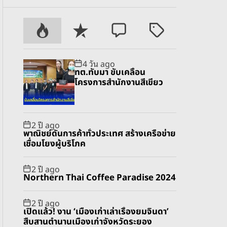
P
R
C
T
o
e
o
a
p
c
m
g
4 วัน ago
u
e
m
g
ทต.ทับมา ขับเคลื่อน
l
n
e
e
โครงการสำนักงานสีเขียว
a
t
n
d
r
t
2 ปี ago
พาณิชย์ดันการค้าทั่วประเทศ สร้างเครือข่าย
เชื่อมโยงผู้บริโภค
2 ปี ago
Northern Thai Coffee Paradise 2024
2 ปี ago
เปิดแล้ว! งาน ‘เมืองเก่าเล่าเรื่องยมจินดา’
สืบสานตำนานเมืองเก่าจังหวัดระยอง