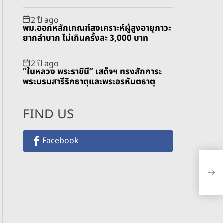
2 ปี ago
พม.ออกหลักเกณฑ์สงเคราะห์ผู้สูงอายุภาวะ
ยากลำบาก ไม่เกินครั้งละ 3,000 บาท
2 ปี ago
“ในหลวง พระราชินี” เสด็จฯ ทรงสักการะ
พระบรมสารีริกธาตุและพระอรหันตธาตุ
FIND US
Facebook
เทค
สต้า