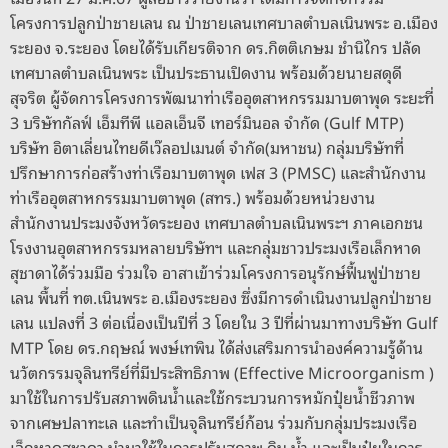
o
er
k
โครงการปลูกป่าชายเลน ณ ป่าชายเลนเทศบาลตำบลเนินพระ อ.เมือง
k
ระยอง จ.ระยอง โดยได้รับเกียรติจาก ดร.กิตติเกษม ชำนิไกร ปลัด
เทศบาลตำบลเนินพระ เป็นประธานเปิดงาน พร้อมด้วยนายสดุดี
สุจริต ผู้จัดการโครงการพัฒนาท่าเรืออุตสาหกรรมมาบตาพุด ระยะที่
3 บริษัทกัลฟ์ เอ็มทีพี แอลเอ็นจี เทอร์มินอล จำกัด (Gulf MTP)
บริษัท อิตาเลี่ยนไทยดีเว๊ลอปเมนต์ จำกัด(มหาชน) กลุ่มบริษัทที่
ปรึกษาการก่อสร้างท่าเรือมาบตาพุด เฟส 3 (PMSC) และสำนักงาน
ท่าเรืออุตสาหกรรมมาบตาพุด (สทร.) พร้อมด้วยหน่วยงาน
สำนักงานประมงจังหวัดระยอง เทศบาลตำบลเนินพระฯ ภาคเอกชน
โรงงานอุตสาหกรรมหลายบริษัทฯ และกลุ่มชาวประมงเรือเล็กหาด
สุชาดาได้ร่วมมือ ร่วมใจ อาสาเข้าร่วมโครงการอนุรักษ์ฟื้นฟูป่าชาย
เลน พื้นที่ ทต.เนินพระ อ.เมืองระยอง ซึ่งมีการดำเนินงานปลูกป่าชาย
เลน แปลงที่ 3 ต่อเนื่องเป็นปีที่ 3 โดยใน 3 ปีที่ผ่านมาทางบริษัท Gulf
MTP โดย ดร.กฤษณ์ พงษ์เทพิน ได้ส่งเสริมการนำองค์ความรู้ด้าน
นวัตกรรมจุลินทรีย์ที่มีประสิทธิภาพ (Effective Microorganism )
มาใช้ในการปรับสภาพดินน้ำและใช้กระบวนการหมักปุ๋ยน้ำชีวภาพ
จากเศษปลาทะเล และทำเป็นจุลินทรีย์ก้อน ร่วมกับกลุ่มประมงเรือ
เล็กหาดสุชาดา นำมาใช้ในการปรับสภาพ ดิน น้ำ และเป็นปุ๋ยในการ