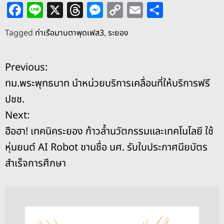
F
Li
X
T
M
C
E
S
a
n
h
e
o
m
h
Tagged
ท่าเรือมาบตาพุดเฟส3
,
ระยอง
c
e
re
ss
p
ai
ar
e
a
e
y
l
e
แ
Previous:
b
d
n
Li
ทม.พระพุทธบาท นำหน่วยบริการเคลื่อนที่ให้บริการฟรี
o
s
g
n
น
ปชช.
o
er
k
ะ
Next:
k
ฮือฮา! เทคนิคระยอง ก้าวล้ำนวัตกรรมและเทคโนโลยี ใช้
แ
หุ่นยนต์ AI Robot ขานชื่อ นศ. รับใบประกาศนียบัตร
น
สำเร็จการศึกษา
ว
เ