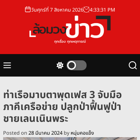
S
วันศุกร์ที่ 7 สิงหาคม 2026
4
:
33
:
32
PM
k
i
p
t
o
ล้
c
อ
o
ม
n
M
S
S
ว
t
e
w
e
ง
n
i
a
e
u
t
r
ข่
n
ท่าเรือมาบตาพุดเฟส 3 จับมือ
c
c
า
t
h
h
ภาคีเครือข่าย ปลูกป่าฟื้นฟูป่า
ว
c
o
ชายเลนเนินพระ
l
o
r
Posted on
28 มีนาคม 2024
by
หนุ่มคอแข็ง
m