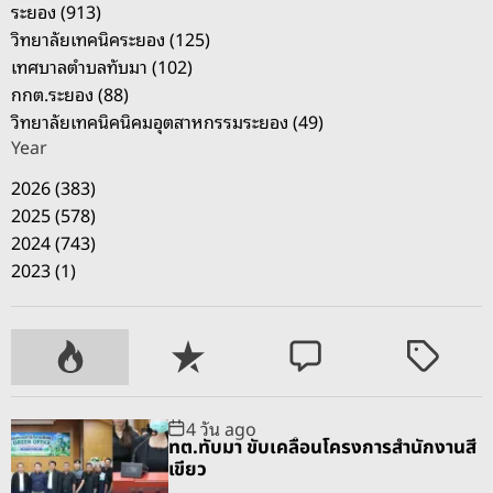
ระยอง (913)
วิทยาลัยเทคนิคระยอง (125)
เทศบาลตำบลทับมา (102)
กกต.ระยอง (88)
วิทยาลัยเทคนิคนิคมอุตสาหกรรมระยอง (49)
Year
2026 (383)
2025 (578)
2024 (743)
2023 (1)
P
R
C
T
o
e
o
a
p
c
m
g
4 วัน ago
u
e
m
g
ทต.ทับมา ขับเคลื่อนโครงการสำนักงานสี
l
n
e
e
เขียว
a
t
n
d