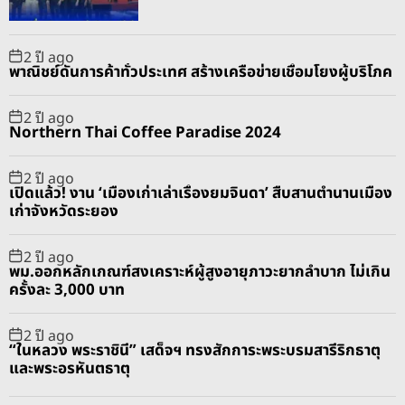
r
t
2 ปี ago
พาณิชย์ดันการค้าทั่วประเทศ สร้างเครือข่ายเชื่อมโยงผู้บริโภค
2 ปี ago
Northern Thai Coffee Paradise 2024
2 ปี ago
เปิดแล้ว! งาน ‘เมืองเก่าเล่าเรื่องยมจินดา’ สืบสานตำนานเมือง
เก่าจังหวัดระยอง
2 ปี ago
พม.ออกหลักเกณฑ์สงเคราะห์ผู้สูงอายุภาวะยากลำบาก ไม่เกิน
ครั้งละ 3,000 บาท
2 ปี ago
“ในหลวง พระราชินี” เสด็จฯ ทรงสักการะพระบรมสารีริกธาตุ
และพระอรหันตธาตุ