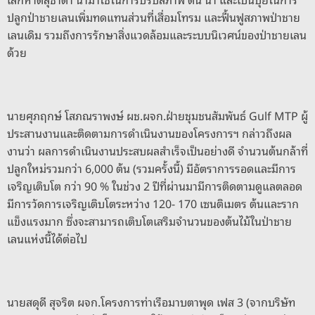
ปลูกป่าชายเลนเพิ่มทดแทนส่วนที่เสื่อมโทรม และฟื้นฟูสภาพป่าชาย
เลนเดิม รวมถึงการรักษาสิ่งแวดล้อมและระบบนิเวศน์ของป่าชายเลน
ด้วย
นายศุภฤกษ์ โสภณราพงษ์ ผช.ผจก.ฝ่ายชุมชนสัมพันธ์ Gulf MTP ผู้
ประสานงานและติดตามการดำเนินงานของโครงการฯ กล่าวถึงผล
งานว่า ผลการดำเนินงานประสบผลสำเร็จเป็นอย่างดี จำนวนต้นกล้าที่
ปลูกใหม่รวมกว่า 6,000 ต้น (รวมครั้งนี้) มีอัตราการรอดและมีการ
เจริญเติบโต กว่า 90 % ในช่วง 2 ปีที่ผ่านมามีการติดตามดูแลตลอด
มีการวัดการเจริญเติบโตระหว่าง 120- 170 เซนติเมตร ต้นและราก
แข็งแรงมาก ซึ่งจะสามารถเติบโตเสริมจำนวนของต้นไม้ในป่าชาย
เลนแห่งนี้ได้ต่อไป
นายสดุดี สุจริต ผจก.โครงการท่าเรือมาบตาพุด เฟส 3 (จากบริษัท