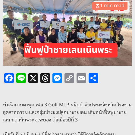
o
1 min read
d
e
F
Li
X
T
M
C
E
S
a
n
h
e
o
m
h
c
e
re
ss
p
ai
ar
e
a
e
y
l
e
ท่าเรือมาบตาพุด เฟส 3 Gulf MTP ผนึกกำลังประมงจังหวัด โรงงาน
อุตสาหกรรม และกลุ่มประมงปลูกป่าชายเลน เดินหน้าฟื้นฟูป่าชาย
b
d
n
Li
เลน ทต.เนินพระ จ.ระยอง ต่อเนื่องปีที่ 3
o
s
g
n
เมื่อวันที่ 27 มี.ค.67 ผู้สื่อข่าวรายงานว่า ได้มีการจัดกิจกรรม