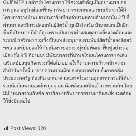
Gulf MTP ) กล่าวว่า โครงการฯ ให้ความสำคัญเป็นอย่างมาก ต่อ
การดูแล อนุรักษ์และฟื้นฟู ทรัพยากรทางทะเลและชายฝั่ง เราได้มี
โครงการวางบ้านปลาประการังเทียมจำนวนหลายล้านบาทใน 2 ปี ที่
ผ่านมา และมีการปล่อยพันธุ์สัตว์น้ำทุกปี สำหรับ ป่าชายเลนเป็นอีก
พื้นที่เป้าหมายที่สำคัญ เพราะเป็นการสร้างสมดุลทางสิ่งแวดล้อมและ
ระบบนิเวศวิทยา รวมทั้งเป็นแหล่งอนุบาลเพาะพันธ์สัตว์น้ำของสัตยว์
ทะเล และเป็นปอดให้กับเมืองระยอง เรามุ่งมั่นพัฒนาฟื้นฟูอย่างต่อ
เนื่อง ซึ่ง 3 ปี ที่ผ่านมา มีพัฒนาการที่น่าพอใจและโครงการฯ จะส่ง
เสริมสนับสนุนกิจกรรมนี้ต่อไป อย่างไรก็ตามความก้าวหน้าความ
สำเร็จในครั้งนี้ มาจากความร่วมมือของทุกภาคส่วน ทั้งภาคกลุ่ม
ประมง ภาครัฐ ท้องถิ่น เทศบาล และภาคโรงงานอุตสาหกรรมที่ได้มา
ร่วมมือกันหลายองค์กรทุกๆ คน คือพลังและเป็นเจ้าภาพร่วมกัน โดย
มีเป้าหมายร่วมกันคือ การรักษาทรัพยากรธรรมชาติและสิ่งแวดล้อม
ให้ยั่งยืนต่อไป.
Post Views:
320