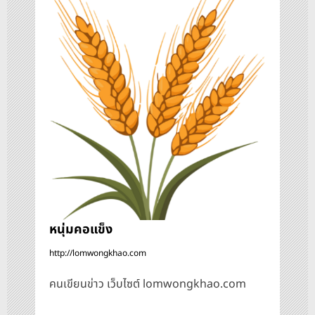
รื่
อ
ง
หนุ่มคอแข็ง
http://lomwongkhao.com
คนเขียนข่าว เว็บไซต์ lomwongkhao.com