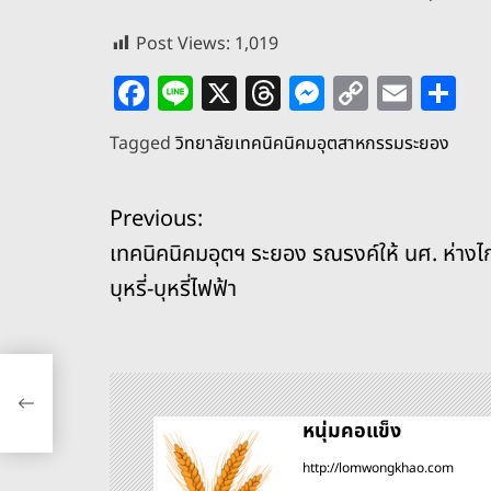
Post Views:
1,019
F
Li
X
T
M
C
E
S
a
n
h
e
o
m
h
Tagged
วิทยาลัยเทคนิคนิคมอุตสาหกรรมระยอง
c
e
re
ss
p
ai
ar
e
a
e
y
l
e
แ
Previous:
b
d
n
Li
เทคนิคนิคมอุตฯ ระยอง รณรงค์ให้ นศ. ห่างไ
o
s
g
n
น
บุหรี่-บุหรี่ไฟฟ้า
o
er
k
ะ
k
แ
ให้
น
หนุ่มคอแข็ง
http://lomwongkhao.com
ว