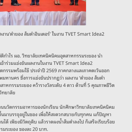
 ผลงาน’ตำยอง ส้มตำอินเตอร์’ ในงาน TVET Smart Idea2
ย สมบัติกำไร ผอ. วิทยาลัยเทคนิคนิคมอุตสาหกรรมระยอง นำ
ร์’ เข้าร่วมแข่งขันผลงานในงาน TVET Smart Idea2
่นวัตกรรมพร้อมใช้ ประจำปี 2569 ภาคกลางและภาคตะวันออก
ุงเทพมหานคร ซึ่งการแข่งขันปรากฏว่า ผลงาน ‘ตำยอง ส้มตำ
ุตสาหกรรมระยอง คว้ารางวัลระดับ 4 ดาว ด้านที่ 5 คุณภาพชีวิต
วิทยาลัย
์ด้านนวัตกรรมอาหารของนักเรียน นักศึกษาวิทยาลัยเทคนิคนิคม
ขึ้นมาบรรจุอยู่ในซอง เพื่อให้สะดวกสบายกับทุกคน แก้ปัญหา
ได้ เพียงมีวัตถุดิบ แล้วราดผงน้ำส้มตำลงไป ก็เสร็จเรียบร้อย
หกรรมระยอง ซองละ 20 บาท.