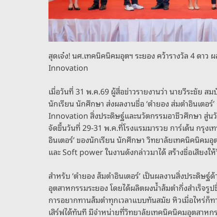
สุดเจ๋ง! นศ.เทคนิคนิคมอุตฯ ระยอง คว้ารางวัล 4 ดาว
Innovation
เมื่อวันที่ 31 พ.ค.69 ผู้สื่อข่าวรายงานว่า นายวีระชั
นักเรียน นักศึกษา ส่งผลงานชื่อ ‘ตำยอง ส่มตำอินเตอ
Innovation สิ่งประดิษฐ์และนวัตกรรมอาชีวศึกษา สู
จัดขึ้นวันที่ 29-31 พ.ค.ที่โรงแรมมารวย การ์เด้น กร
อินเตอร์’ ของนักเรียน นักศึกษา วิทยาลัยเทคนิคนิคมอ
และ Soft power ในงานดังกล่าวมาได้ สร้างชื่อเสียงให้
สำหรับ ‘ตำยอง ส้มตำอินเตอร์’ เป็นผลงานสิ่งประดิษฐ
อุตสาหกรรมระยอง โดยได้ผลิตผงน้ำส้มตำกึ่งสำเร็จรูป
การอยากทานส้มตำทุกเวลาแบบทันสมัย หิวเมื่อไหร่ก็ทาน
เสิร์ฟได้ทันที มีจำหน่ายที่วิทยาลัยเทคนิคนิคมอุตสา