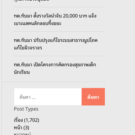
o
d
ทต.ทับมา ตั้งรางวัลนำจับ 20,000 บาท แจ้ง
e
เบาะแสคนลักลอบทิ้งขยะ
ทต.ทับมา ปรับปรุงแก้ไขระบบสาธารณูปโภค
แก้ไขผิวจราจร
ทต.ทับมา เปิดโครงการคัดกรองสุขภาพเด็ก
นักเรียน
ค้
น
ห
Post Types
า
เรื่อง (1,702)
สำ
หน้า (3)
ห
หมวดหมู่