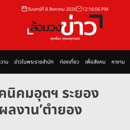
วันเสาร์ที่ 8 สิงหาคม 2026
12
:
16
:
07
PM
ล้
อ
ม
วาม
ข่าวในพระราชสำนัก
ท่องเที่ยว
เพื่อสังคม
หางาน
ว
ง
ข่
ิคนิคมอุตฯ ระยอง
า
ว
ว ผลงาน’ตำยอง