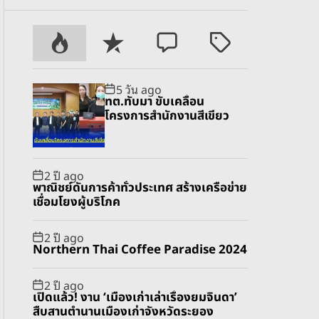
P
R
C
T
o
e
o
a
p
c
m
g
5 วัน ago
u
e
m
g
ทต.ทับมา ขับเคลื่อน
l
n
e
e
โครงการสำนักงานสีเขียว
a
t
n
d
r
t
2 ปี ago
พาณิชย์ดันการค้าทั่วประเทศ สร้างเครือข่าย
เชื่อมโยงผู้บริโภค
2 ปี ago
Northern Thai Coffee Paradise 2024
2 ปี ago
เปิดแล้ว! งาน ‘เมืองเก่าเล่าเรื่องยมจินดา’
สืบสานตำนานเมืองเก่าจังหวัดระยอง