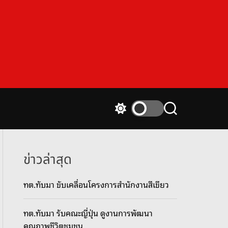
S
S
w
e
i
a
t
r
c
c
ข่าวล่าสุด
h
h
c
ทต.ทับมา ขับเคลื่อนโครงการสำนักงานสีเขียว
o
l
o
ทต.ทับมา รับคณะญี่ปุ่น ดูงานการพัฒนา
r
m
คุณภาพชีวิตชุมชน