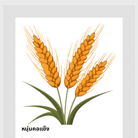
น
ว
เ
รื่
อ
ง
หนุ่มคอแข็ง