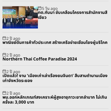
p
c
m
g
5 วัน ago
u
e
m
g
ทต.ทับมา ขับเคลื่อนโครงการสำนักงานสี
l
n
e
e
เขียว
a
t
n
d
r
t
2 ปี ago
พาณิชย์ดันการค้าทั่วประเทศ สร้างเครือข่ายเชื่อมโยงผู้บริโภค
2 ปี ago
Northern Thai Coffee Paradise 2024
2 ปี ago
เปิดแล้ว! งาน ‘เมืองเก่าเล่าเรื่องยมจินดา’ สืบสานตำนานเมือง
เก่าจังหวัดระยอง
2 ปี ago
พม.ออกหลักเกณฑ์สงเคราะห์ผู้สูงอายุภาวะยากลำบาก ไม่เกิน
ครั้งละ 3,000 บาท