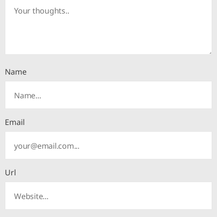
Name
Email
Url