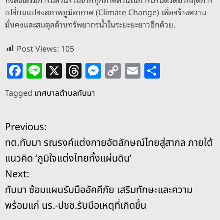
เปลี่ยนแปลงสภาพภูมิอากาศ (Climate Change) เพื่อสร้างความ
มั่นคงและสมดุลด้านทรัพยากรน้ำในระยะยะยาวอีกด้วย.
Post Views:
105
F
Li
X
T
M
C
E
S
a
n
h
e
o
m
h
Tagged
เทศบาลตำบลทับมา
c
e
re
ss
p
ai
ar
e
a
e
y
l
e
แ
Previous:
b
d
n
Li
ทต.ทับมา รณรงค์แต่งกายอัตลักษณ์ไทยสู่สากล ภายใต้
o
s
g
n
น
แนวคิด ‘ภูมิใจแต่งไทยทั้งแผ่นดิน’
o
er
k
ะ
Next:
k
ทับมา ซ้อมแผนรับมืออัคคีภัย เสริมทักษะและความ
แ
พร้อมแก่ นร.-ปชช.รับมือเหตุที่เกิดขึ้น