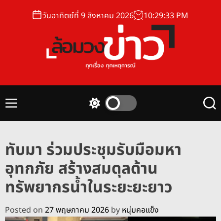
S
วันอาทิตย์ที่ 9 สิงหาคม 2026
10
:
29
:
34
PM
k
i
p
t
o
ล้
c
อ
o
ม
n
M
S
S
ว
t
e
w
e
ง
n
i
a
e
u
t
r
ข่
n
ทับมา ร่วมประชุมรับมือมหา
c
c
า
t
h
h
อุทกภัย สร้างสมดุลด้าน
ว
c
o
ทรัพยากรน้ำในระยะยะยาว
l
o
r
Posted on
27 พฤษภาคม 2026
by
หนุ่มคอแข็ง
m