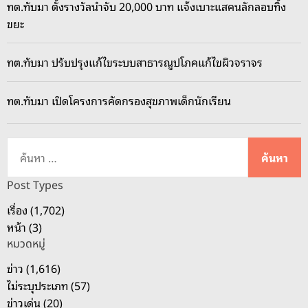
ทต.ทับมา ตั้งรางวัลนำจับ 20,000 บาท แจ้งเบาะแสคนลักลอบทิ้ง
ขยะ
ทต.ทับมา ปรับปรุงแก้ไขระบบสาธารณูปโภคแก้ไขผิวจราจร
ทต.ทับมา เปิดโครงการคัดกรองสุขภาพเด็กนักเรียน
ค้
น
ห
Post Types
า
เรื่อง (1,702)
สำ
หน้า (3)
ห
หมวดหมู่
รั
บ
ข่าว (1,616)
:
ไม่ระบุประเภท (57)
ข่าวเด่น (20)