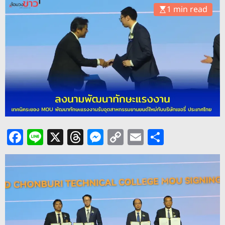
o
1 min read
d
e
F
Li
X
T
M
C
E
S
a
n
h
e
o
m
h
c
e
re
ss
p
ai
ar
e
a
e
y
l
e
b
d
n
Li
o
s
g
n