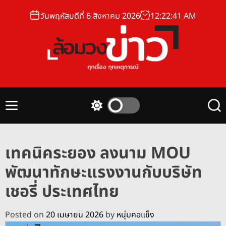
S
วันพฤหัสบดีที่ 6 สิงหาคม 2026
12
:
22
:
42
AM
k
i
p
t
o
ล้
c
อ
o
ม
n
M
S
S
ว
t
e
w
e
ง
n
i
a
e
u
t
r
ข่
n
เทคนิคระยอง ลงนาม MOU
c
c
า
t
h
h
พัฒนาทักษะแรงงานกับบริษัท
ว
c
o
เชอรี่ ประเทศไทย
l
o
r
Posted on
20 เมษายน 2026
by
หนุ่มคอแข็ง
m