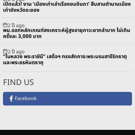
เปิดแล้ว! งาน ‘เมืองเก่าเล่าเรื่องยมจินดา’ สืบสานตำนานเมือง
เก่าจังหวัดระยอง
2 ปี ago
พม.ออกหลักเกณฑ์สงเคราะห์ผู้สูงอายุภาวะยากลำบาก ไม่เกิน
ครั้งละ 3,000 บาท
2 ปี ago
“ในหลวง พระราชินี” เสด็จฯ ทรงสักการะพระบรมสารีริกธาตุ
และพระอรหันตธาตุ
FIND US
Facebook