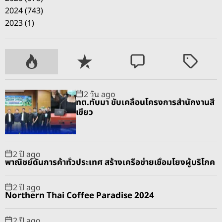
2024 (743)
2023 (1)
P
R
C
T
o
e
o
a
p
c
m
g
2 วัน ago
u
e
m
g
ทต.ทับมา ขับเคลื่อนโครงการสำนักงานสี
l
n
e
e
เขียว
a
t
n
d
r
t
2 ปี ago
พาณิชย์ดันการค้าทั่วประเทศ สร้างเครือข่ายเชื่อมโยงผู้บริโภค
2 ปี ago
Northern Thai Coffee Paradise 2024
2 ปี ago