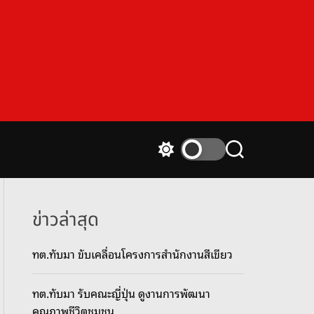
S
S
w
e
i
a
t
r
c
c
ข่าวล่าสุด
h
h
c
ทต.ทับมา ขับเคลื่อนโครงการสำนักงานสีเขียว
o
l
o
ทต.ทับมา รับคณะญี่ปุ่น ดูงานการพัฒนา
r
m
คุณภาพชีวิตชุมชน