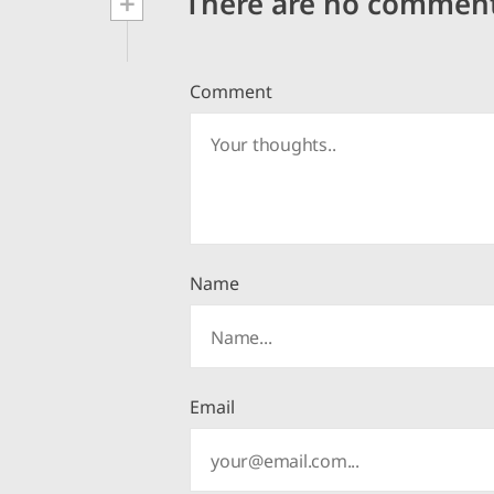
+
There are no commen
Comment
Name
Email