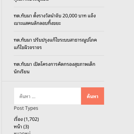
o
d
ทต.ทับมา ตั้งรางวัลนำจับ 20,000 บาท แจ้ง
e
เบาะแสคนลักลอบทิ้งขยะ
ทต.ทับมา ปรับปรุงแก้ไขระบบสาธารณูปโภค
แก้ไขผิวจราจร
ทต.ทับมา เปิดโครงการคัดกรองสุขภาพเด็ก
นักเรียน
ค้
น
ห
Post Types
า
เรื่อง (1,702)
สำ
หน้า (3)
ห
หมวดหมู่