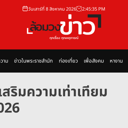
วันเสาร์ที่ 8 สิงหาคม 2026
2
:
45
:
36
PM
ล้
อ
ม
วาม
ข่าวในพระราชสำนัก
ท่องเที่ยว
เพื่อสังคม
หางาน
ว
ง
ข่
เสริมความเท่าเทียม
า
ว
026