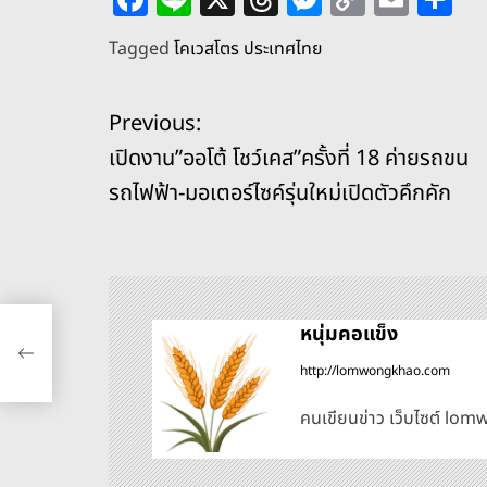
a
n
h
e
o
m
h
Tagged
โคเวสโตร ประเทศไทย
c
e
re
ss
p
ai
ar
e
a
e
y
l
e
แ
Previous:
b
d
n
Li
เปิดงาน”ออโต้ โชว์เคส”ครั้งที่ 18 ค่ายรถขน
o
s
g
n
น
รถไฟฟ้า-มอเตอร์ไซค์รุ่นใหม่เปิดตัวคึกคัก
o
er
k
ะ
k
แ
18
น
หนุ่มคอแข็ง
ุ่น
http://lomwongkhao.com
ว
คนเขียนข่าว เว็บไซต์ l
เ