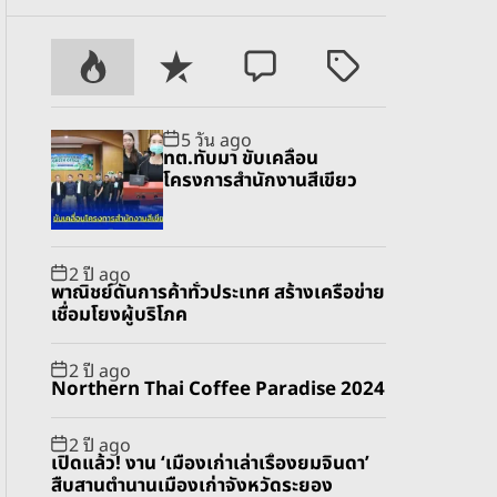
P
R
C
T
o
e
o
a
p
c
m
g
5 วัน ago
u
e
m
g
ทต.ทับมา ขับเคลื่อน
l
n
e
e
โครงการสำนักงานสีเขียว
a
t
n
d
r
t
2 ปี ago
พาณิชย์ดันการค้าทั่วประเทศ สร้างเครือข่าย
เชื่อมโยงผู้บริโภค
2 ปี ago
Northern Thai Coffee Paradise 2024
2 ปี ago
เปิดแล้ว! งาน ‘เมืองเก่าเล่าเรื่องยมจินดา’
สืบสานตำนานเมืองเก่าจังหวัดระยอง