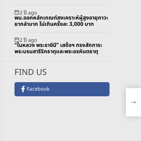
2 ปี ago
พม.ออกหลักเกณฑ์สงเคราะห์ผู้สูงอายุภาวะ
ยากลำบาก ไม่เกินครั้งละ 3,000 บาท
2 ปี ago
“ในหลวง พระราชินี” เสด็จฯ ทรงสักการะ
พระบรมสารีริกธาตุและพระอรหันตธาตุ
FIND US
Facebook
โรบ
ภาพ