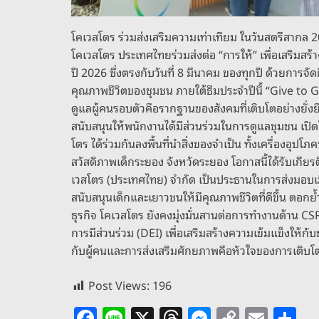
โคเวสโตร ร่วมส่งเสริมความเท่าเทียม ในวันสตรีสากล 
โคเวสโตร ประเทศไทยร่วมส่งต่อ “การให้” เพื่อเสริมสร้
ปี 2026 ซึ่งตรงกับวันที่ 8 มีนาคม ของทุกปี ด้วยการจ
คุณภาพชีวิตของชุมชน ภายใต้ธีมประจำปีนี้ “Give to 
ดูแลผู้คนรอบตัวคือรากฐานของสังคมที่เติบโตอย่างยั่ง
สนับสนุนให้พนักงานได้มีส่วนร่วมในการดูแลชุมชน เป
โตร ได้ร่วมกันลงพื้นที่นำสิ่งของจำเป็น ทั้งเครื่องอุ
สวัสดิภาพเด็กระยอง จังหวัดระยอง โอกาสนี้ได้รับเกีย
เวสโตร (ประเทศไทย) จำกัด เป็นประธานในการส่งมอบเมื่อว
สนับสนุนเด็กและเยาวชนให้มีคุณภาพชีวิตที่ดีขึ้น ตอกย
ธุรกิจ โคเวสโตร ยังคงมุ่งมั่นสานต่อการทำงานด้า
การมีส่วนร่วม (DEI) เพื่อเสริมสร้างความเข้มแข็งให้
กับผู้คนและการส่งเสริมศักยภาพคือหัวใจของการเติบโตอ
Post Views:
196
F
Li
X
T
M
C
E
S