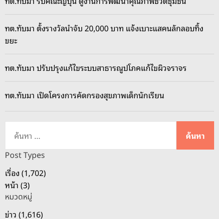
ทต.ทับมา รับคณะญี่ปุ่น ดูงานการพัฒนาคุณภาพชีวิตชุมชน
ทต.ทับมา ตั้งรางวัลนำจับ 20,000 บาท แจ้งเบาะแสคนลักลอบทิ้ง
ขยะ
ทต.ทับมา ปรับปรุงแก้ไขระบบสาธารณูปโภคแก้ไขผิวจราจร
ทต.ทับมา เปิดโครงการคัดกรองสุขภาพเด็กนักเรียน
ค้
น
ห
Post Types
า
เรื่อง (1,702)
สำ
หน้า (3)
ห
หมวดหมู่
รั
บ
ข่าว (1,616)