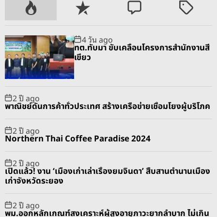
P
R
C
T
o
e
o
a
p
c
m
g
4 วัน ago
u
e
m
g
ทต.ทับมา ขับเคลื่อนโครงการสำนักงานสี
l
n
e
e
เขียว
a
t
n
d
r
t
2 ปี ago
พาณิชย์ดันการค้าทั่วประเทศ สร้างเครือข่ายเชื่อมโยงผู้บริโภค
2 ปี ago
Northern Thai Coffee Paradise 2024
2 ปี ago
เปิดแล้ว! งาน ‘เมืองเก่าเล่าเรื่องยมจินดา’ สืบสานตำนานเมือง
เก่าจังหวัดระยอง
2 ปี ago
พม.ออกหลักเกณฑ์สงเคราะห์ผู้สูงอายุภาวะยากลำบาก ไม่เกิน