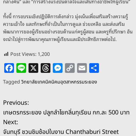
กลางคัน” และ “การสร้างแรงบันดาลใจและเส้นทางอาชีพให้ผู้เรียน”
ทั้งนี้ การอบรมเชิงปฏิบัติการดังกล่าว มุ่งเน้นเพื่อเสริมสร้างความรู้
ความเข้าใจ และทักษะที่จำเป็นในการดูแล ช่วยเหลือ และส่งเสริม
พัฒนาการของผู้เรียนอย่างรอบด้านแก่ครูผู้สอน และครูที่ปรึกษา อัน
จะนำไปสู่การพัฒนาคุณภาพผู้เรียนและมีประสิทธิภาพต่อไป.
Post Views:
1,200
F
Li
X
T
M
C
E
S
a
n
h
e
o
m
h
Tagged
วิทยาลัยเทคนิคนิคมอุตสาหกรรมระยอง
c
e
re
ss
p
ai
ar
e
a
e
y
l
e
แ
Previous:
b
d
n
Li
เกษตรกรระยอง ปลูกลำไยกลิ่นทุเรียน กก.ละ 500 บาท
o
s
g
n
น
Next:
o
er
k
ะ
จันทบุรี ชวนชิมช้อปในงาน Chanthaburi Street
k