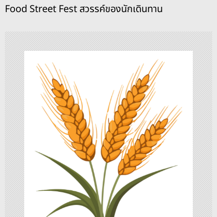
Food Street Fest สวรรค์ของนักเดินทาน
แ
น
ว
เ
รื่
อ
ง