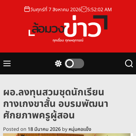
S
วันศุกร์ที่ 7 สิงหาคม 2026
5
:
52
:
03
AM
k
i
p
t
o
ล้
c
อ
o
ม
n
M
S
S
ว
t
e
w
e
ง
n
i
a
e
u
t
r
ข่
n
ผอ.ลงทุนสวมชุดนักเรียน
c
c
า
t
h
h
กางเกงขาสั้น อบรมพัฒนา
ว
c
o
ศักยภาพครูผู้สอน
l
o
r
Posted on
18 มีนาคม 2026
by
หนุ่มคอแข็ง
m