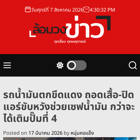
S
วันศุกร์ที่ 7 สิงหาคม 2026
4
:
30
:
33
PM
k
i
p
t
o
ล้
c
อ
o
ม
n
M
S
S
ว
t
e
w
e
ง
n
i
a
e
u
t
r
ข่
n
รถน้ำมันตกขีดแดง ถอดเสื้อ-ปิด
c
c
า
t
h
h
แอร์ขับหวังช่วยเซฟน้ำมัน กว่าจะ
ว
c
o
ได้เติมปั๊มที่ 4
l
o
r
Posted on
17 มีนาคม 2026
by
หนุ่มคอแข็ง
m