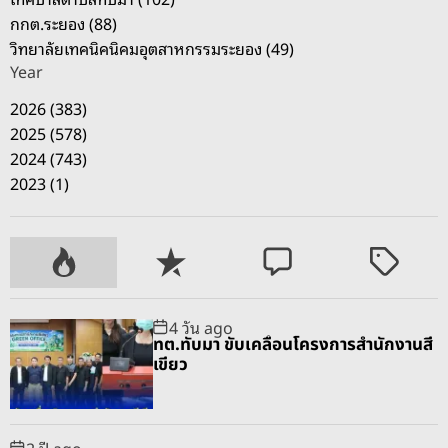
กกต.ระยอง (88)
วิทยาลัยเทคนิคนิคมอุตสาหกรรมระยอง (49)
Year
2026 (383)
2025 (578)
2024 (743)
2023 (1)
P
R
C
T
o
e
o
a
p
c
m
g
4 วัน ago
u
e
m
g
ทต.ทับมา ขับเคลื่อนโครงการสำนักงานสี
l
n
e
e
เขียว
a
t
n
d
r
t
2 ปี ago