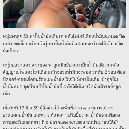
o
er
k
k
หนุ่มพาลูกเมียหาปั๊มน้ำมันเติมรถ หลังไฟโชว์เตือนน้ำมันจะหมด ปิด
แอร์ถอดเสื้อทนร้อน วิ่งวุ่นหาปั๊มน้ำมันถึง 4 แห่งกว่าจะได้เติม หวิด
นั่งเฝ้ารถ
หนุ่มปลวกแดง จ.ระยอง พาลูกเมียขับรถหาปั๊มน้ำมันเติมรถหลัง
สัญญาณไฟแดงโชว์เตือนหน้าจอรถน้ำมันจะหมด รถดับ 2 รอบ ต้อง
ปิดแอร์-ถอดเสื้อทนร้อนเซฟน้ำมัน ฝืนขับวิ่งหาปั๊มเติม เข้าทุกปั๊ม
น้ำมันหมด สุดท้ายเข้าปั๊มน้ำมันที่ 4 ถึงได้เติม หวิดนั่งเฝ้ารถทั้งลูก
เมีย
เมื่อวันที่ 17 มี.ค.69 ผู้สื่อข่าวได้ลงพื้นที่สำรวจสถานการณ์การ
ขาดแคลนน้ำมัน และความกังวลการปรับขึ้นราคาน้ำมันจากพิษสง
ครามตะวันออกกลาง ที่ อ.ปลวกแดง จ.ระยอง พบประชาชนได้นำ
รถยนต์แห่ออกมาเติมน้ำมันตามปั๊มน้ำมันในพื้นที่จำนวนมาก บางปั๊ม