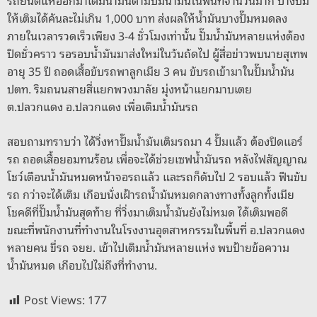
ให้เติมได้คันละไม่เกิน 1,000 บาท ส่งผลให้น้ำมันบางปั๊มหมดลง
ภายในเวลารวดเร็วเพียง 3-4 ชั่วโมงเท่านั้น ปั๊มน้ำมันหลายแห่งต้อง
ปิดชั่วคราว รอรอบน้ำมันมาส่งใหม่ในวันถัดไป ผู้สื่อข่าวพบนายสุเทพ
อายุ 35 ปี ถอดเสื้อขับรถพาลูกเมีย 3 คน ขับรถเข้ามาในปั๊มน้ำมัน
ปตท. ริมถนนสายสี่แยกพวงมาลัย มุ่งหน้าแยกมาบเตย
ต.ปลวกแดง อ.ปลวกแดง เพื่อเติมน้ำมันรถ
สอบถามทราบว่า ได้วิ่งหาปั๊มน้ำมันเติมรถมา 4 ปั๊มแล้ว ต้องปิดแอร์
รถ ถอดเสื้อยอมทนร้อน เพื่อจะได้ช่วยเซฟน้ำมันรถ หลังไฟสัญญาณ
โชว์เตือนน้ำมันหมดหน้าจอรถแล้ว และรถก็ดับไป 2 รอบแล้ว ฟืนขับ
รถ กว่าจะได้เติม เกือบนั่งเฝ้ารถน้ำมันหมดกลางทางทั้งลูกทั้งเมีย
โชคดีที่ปั๊มน้ำมันสุดท้าย ที่วิ่งมาเติมน้ำมันยังไม่หมด ได้เติมพอดี
ขณะที่พนักงานที่ทำงานในโรงงานอุตสาหกรรมในพื้นที่ อ.ปลวกแดง
หลายคน ขี่รถ จยย. เข้าไปเติมน้ำมันหลายแห่ง พบป้ายข้อความ
น้ำมันหมด เกือบไปไม่ถึงที่ทำงาน.
Post Views:
177