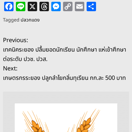
F
Li
X
T
M
C
E
S
a
n
h
e
o
m
h
Tagged
ปลวกแดง
c
e
re
ss
p
ai
ar
e
a
e
y
l
e
แ
Previous:
b
d
n
Li
เทคนิคระยอง ปลื้มยอดนักเรียน นักศึกษา แห่เข้าศึกษา
o
s
g
n
น
ต่อระดับ ปวช. ปวส.
o
er
k
ะ
Next:
k
เกษตรกรระยอง ปลูกลำไยกลิ่นทุเรียน กก.ละ 500 บาท
แ
น
ว
เ