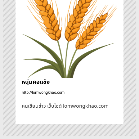
รื่
อ
ง
หนุ่มคอแข็ง
http://lomwongkhao.com
คนเขียนข่าว เว็บไซต์ lomwongkhao.com