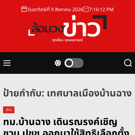
S
วันอาทิตย์ที่ 9 สิงหาคม 2026
7
:
16
:
12
PM
k
i
p
t
o
ล้
c
อ
o
ม
n
M
S
S
ว
t
e
w
e
ง
n
i
a
e
u
t
r
ข่
n
c
c
ป้ายกำกับ:
เทศบาลเมืองบ้านฉาง
า
t
h
h
ว
c
o
ข่าว
l
ทม.บ้านฉาง เดินรณรงค์เชิญ
o
r
ชวน ปชช.ออกมาใช้สิทธิเลือกตั้ง
m