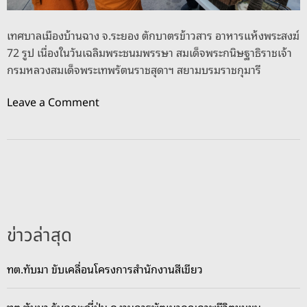
เ
ชิ
เทศบาลเมืองบ้านฉาง จ.ระยอง ตักบาตรข้าวสาร อาหารแห้งพระสงฆ์
ญ
72 รูป เนื่องในวันเฉลิมพระชนมพรรษา สมเด็จพระกนิษฐาธิราชเจ้า
ช
กรมหลวงสมเด็จพระเทพรัตนราชสุดาฯ สยามบรมราชกุมารี
ว
น
o
Leave a Comment
ป
n
ช
ท
ช
ม
.
.
อ
บ้
อ
า
ก
น
ม
ข่าวล่าสุด
ฉ
า
า
ใ
ทต.ทับมา ขับเคลื่อนโครงการสำนักงานสีเขียว
ง
ช้
ตั
สิ