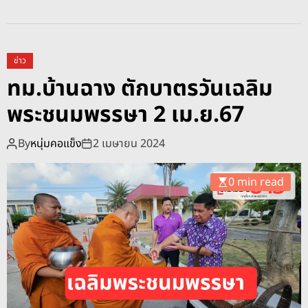
n
ท
ม
.
ข่าว
บ้
ทม.บ้านฉาง ตักบาตรวันเฉลิม
า
พระชนมพรรษา 2 เม.ย.67
น
ฉ
า
By
หนุ่มคอแข็ง
2 เมษายน 2024
ง
เ
0 min read
ดิ
น
ร
ณ
ร
ง
ค์