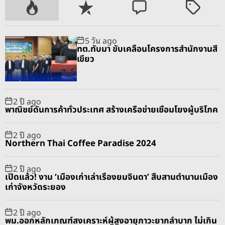
P
R
C
T
o
e
o
a
p
c
m
g
5 วัน ago
u
e
m
g
ทต.ทับมา ขับเคลื่อนโครงการสำนักงานสี
l
n
e
e
เขียว
a
t
n
d
r
t
2 ปี ago
พาณิชย์ดันการค้าทั่วประเทศ สร้างเครือข่ายเชื่อมโยงผู้บริโภค
2 ปี ago
Northern Thai Coffee Paradise 2024
2 ปี ago
เปิดแล้ว! งาน ‘เมืองเก่าเล่าเรื่องยมจินดา’ สืบสานตำนานเมือง
เก่าจังหวัดระยอง
2 ปี ago
พม.ออกหลักเกณฑ์สงเคราะห์ผู้สูงอายุภาวะยากลำบาก ไม่เกิน