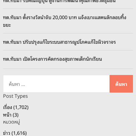
ทต.ทับมา รับคณะญี่ปุ่น ดูงานการพัฒนาคุณภาพชีวิตชุมชน
ก
ท
บ
ธิ
า
ทต.ทับมา ตั้งรางวัลนำจับ 20,000 บาท แจ้งเบาะแสคนลักลอบทิ้ง
เ
ต
ขยะ
ลื
ร
อ
วั
ก
ทต.ทับมา ปรับปรุงแก้ไขระบบสาธารณูปโภคแก้ไขผิวจราจร
น
ตั้
เ
ง
ทต.ทับมา เปิดโครงการคัดกรองสุขภาพเด็กนักเรียน
ฉ
ท้
ลิ
อ
ม
ค้
ง
พ
น
ถิ่
ร
ห
น
Post Types
ะ
า
เรื่อง (1,702)
ช
สำ
หน้า (3)
น
ห
ม
หมวดหมู่
รั
พ
บ
ข่าว (1,616)