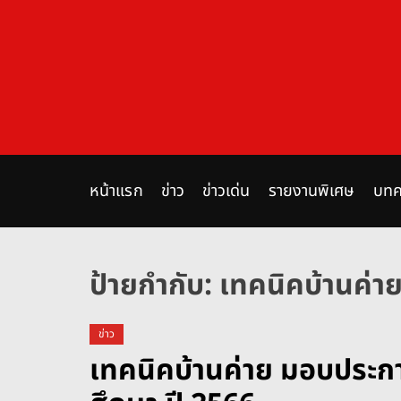
S
k
i
p
t
o
c
o
n
หน้าแรก
ข่าว
ข่าวเด่น
รายงานพิเศษ
บทค
t
e
n
ป้ายกำกับ:
เทคนิคบ้านค่า
t
ข่าว
เทคนิคบ้านค่าย มอบประกา