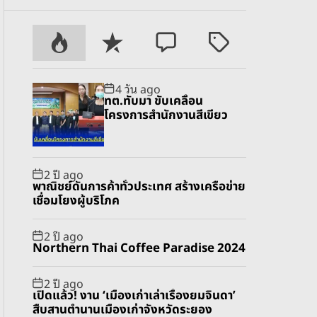
P
R
C
T
o
e
o
a
p
c
m
g
4 วัน ago
u
e
m
g
ทต.ทับมา ขับเคลื่อน
l
n
e
e
โครงการสำนักงานสีเขียว
a
t
n
d
r
t
2 ปี ago
พาณิชย์ดันการค้าทั่วประเทศ สร้างเครือข่าย
เชื่อมโยงผู้บริโภค
2 ปี ago
Northern Thai Coffee Paradise 2024
2 ปี ago
เปิดแล้ว! งาน ‘เมืองเก่าเล่าเรื่องยมจินดา’
สืบสานตำนานเมืองเก่าจังหวัดระยอง