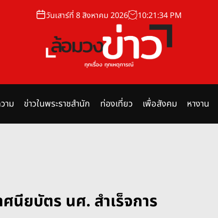
วันเสาร์ที่ 8 สิงหาคม 2026
10
:
21
:
34
PM
ล้
อ
ม
วาม
ข่าวในพระราชสำนัก
ท่องเที่ยว
เพื่อสังคม
หางาน
ว
ง
ข่
า
ย
ว
ศนียบัตร นศ. สำเร็จการ