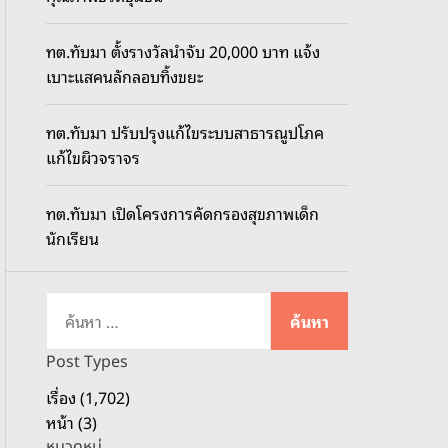
o
d
ทต.ทับมา ตั้งรางวัลนำจับ 20,000 บาท แจ้ง
e
เบาะแสคนลักลอบทิ้งขยะ
ทต.ทับมา ปรับปรุงแก้ไขระบบสาธารณูปโภค
แก้ไขผิวจราจร
ทต.ทับมา เปิดโครงการคัดกรองสุขภาพเด็ก
นักเรียน
ค้
น
ห
Post Types
า
เรื่อง (1,702)
สำ
หน้า (3)
ห
หมวดหมู่