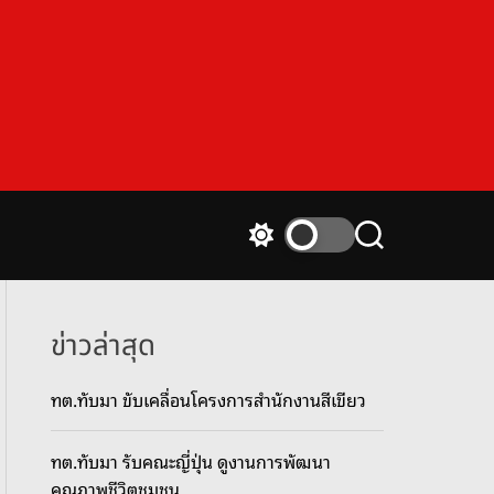
S
S
w
e
i
a
t
r
c
c
ข่าวล่าสุด
h
h
c
ทต.ทับมา ขับเคลื่อนโครงการสำนักงานสีเขียว
o
l
o
ทต.ทับมา รับคณะญี่ปุ่น ดูงานการพัฒนา
r
m
คุณภาพชีวิตชุมชน