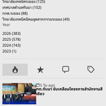
วิทยาลัยเทคนิคระยอง (125)
ซื้
เทศบาลตำบลทับมา (102)
อ
กกต.ระยอง (88)
จั
วิทยาลัยเทคนิคนิคมอุตสาหกรรมระยอง (49)
ด
Year
จ้
า
2026 (383)
ง
2025 (578)
ภ
2024 (743)
า
2023 (1)
ค
รั
ฐ
P
R
C
T
-
o
e
o
a
เ
p
c
m
g
5 วัน ago
อ
u
e
m
g
ทต.ทับมา ขับเคลื่อนโครงการสำนักงานสี
ก
l
n
e
e
เขียว
ช
a
t
n
d
น
r
t