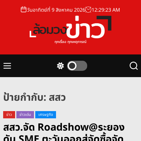
S
วันอาทิตย์ที่ 9 สิงหาคม 2026
12
:
29
:
23
AM
k
i
p
t
o
ล้
c
อ
o
ม
n
M
S
S
ว
t
e
w
e
ง
n
i
a
e
u
t
r
ข่
n
c
c
ป้ายกำกับ:
สสว
า
t
h
h
ว
c
o
ข่าว
ข่าวเด่น
เศรษฐกิจ
l
สสว.จัด Roadshow@ระยอง
o
r
ดัน SME ตะวันออกสู่จัดซื้อจัด
m