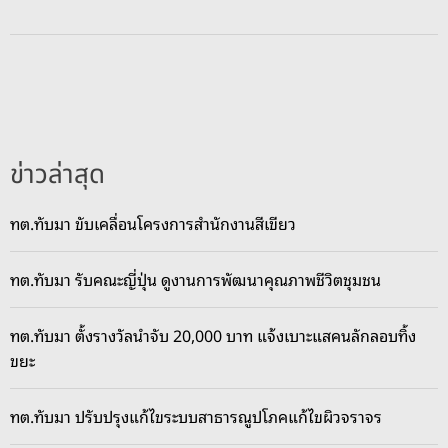
n
ส
ส
ว
.
จั
ด
ข่าวล่าสุด
R
o
ทต.ทับมา ขับเคลื่อนโครงการสำนักงานสีเขียว
a
d
ทต.ทับมา รับคณะญี่ปุ่น ดูงานการพัฒนาคุณภาพชีวิตชุมชน
s
h
o
ทต.ทับมา ตั้งรางวัลนำจับ 20,000 บาท แจ้งเบาะแสคนลักลอบทิ้ง
w
ขยะ
@
ร
ทต.ทับมา ปรับปรุงแก้ไขระบบสาธารณูปโภคแก้ไขผิวจราจร
ะ