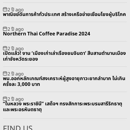
2 ปี ago
พาณิชย์ดันการค้าทั่วประเทศ สร้างเครือข่ายเชื่อมโยงผู้บริโภค
2 ปี ago
Northern Thai Coffee Paradise 2024
2 ปี ago
เปิดแล้ว! งาน ‘เมืองเก่าเล่าเรื่องยมจินดา’ สืบสานตำนานเมือง
เก่าจังหวัดระยอง
2 ปี ago
พม.ออกหลักเกณฑ์สงเคราะห์ผู้สูงอายุภาวะยากลำบาก ไม่เกิน
ครั้งละ 3,000 บาท
2 ปี ago
“ในหลวง พระราชินี” เสด็จฯ ทรงสักการะพระบรมสารีริกธาตุ
และพระอรหันตธาตุ
FIND US