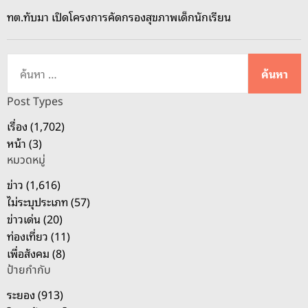
ย
ทต.ทับมา เปิดโครงการคัดกรองสุขภาพเด็กนักเรียน
อ
ง
ดั
ค้
น
น
S
ห
Post Types
M
า
เรื่อง (1,702)
E
สำ
หน้า (3)
ต
ห
ะ
หมวดหมู่
รั
วั
บ
ข่าว (1,616)
น
:
ไม่ระบุประเภท (57)
อ
ข่าวเด่น (20)
อ
ท่องเที่ยว (11)
ก
เพื่อสังคม (8)
สู่
ป้ายกำกับ
จั
ระยอง (913)
ด