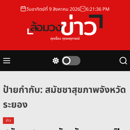
S
วันอาทิตย์ที่ 9 สิงหาคม 2026
6
:
21
:
37
PM
k
i
p
t
o
ล้
c
อ
o
ม
n
M
S
S
ว
t
e
w
e
ง
n
i
a
e
u
t
r
ข่
n
c
c
ป้ายกำกับ:
สมัชชาสุขภาพจังหวัด
า
t
h
h
ว
c
ระยอง
o
l
o
r
ข่าว
m