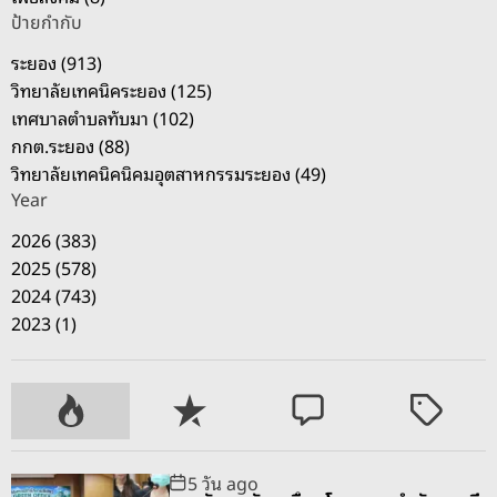
ลื่
ป้ายกำกับ
อ
ระยอง (913)
น
วิทยาลัยเทคนิคระยอง (125)
ส
เทศบาลตำบลทับมา (102)
มั
กกต.ระยอง (88)
ช
วิทยาลัยเทคนิคนิคมอุตสาหกรรมระยอง (49)
ช
Year
า
สุ
2026 (383)
ข
2025 (578)
ภ
2024 (743)
า
2023 (1)
พ
ปี
6
P
R
C
T
9
o
e
o
a
p
c
m
g
5 วัน ago
u
e
m
g