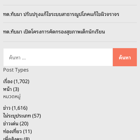
ด
ร
ทต.ทับมา ปรับปรุงแก้ไขระบบสาธารณูปโภคแก้ไขผิวจราจร
ะ
ย
ทต.ทับมา เปิดโครงการคัดกรองสุขภาพเด็กนักเรียน
อ
ง
เ
ค้
ปิ
น
ด
ห
Post Types
ป
า
เรื่อง (1,702)
ร
สำ
หน้า (3)
ะ
ห
ชุ
หมวดหมู่
รั
ม
บ
ข่าว (1,616)
ขั
:
ไม่ระบุประเภท (57)
บ
ข่าวเด่น (20)
เ
ท่องเที่ยว (11)
ค
เพื่อสังคม (8)