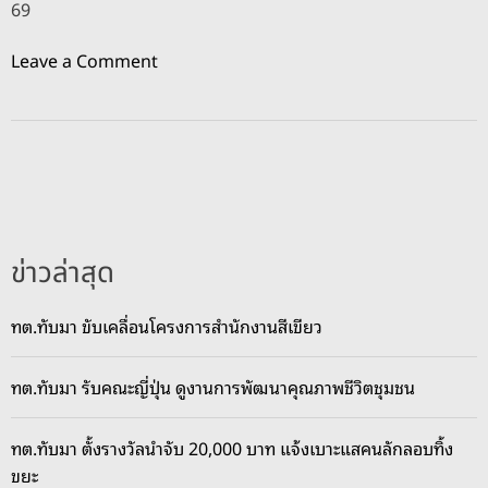
69
o
Leave a Comment
n
ส
มั
ช
ช
า
สุ
ข่าวล่าสุด
ข
ภ
ทต.ทับมา ขับเคลื่อนโครงการสำนักงานสีเขียว
า
พ
ทต.ทับมา รับคณะญี่ปุ่น ดูงานการพัฒนาคุณภาพชีวิตชุมชน
จั
ง
ห
ทต.ทับมา ตั้งรางวัลนำจับ 20,000 บาท แจ้งเบาะแสคนลักลอบทิ้ง
วั
ขยะ