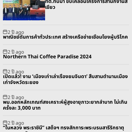
ทต.ทับมา ขับเคลื่อนโครงการสำนักงานสี
l
n
e
e
เขียว
a
t
n
d
r
t
2 ปี ago
พาณิชย์ดันการค้าทั่วประเทศ สร้างเครือข่ายเชื่อมโยงผู้บริโภค
2 ปี ago
Northern Thai Coffee Paradise 2024
2 ปี ago
เปิดแล้ว! งาน ‘เมืองเก่าเล่าเรื่องยมจินดา’ สืบสานตำนานเมือง
เก่าจังหวัดระยอง
2 ปี ago
พม.ออกหลักเกณฑ์สงเคราะห์ผู้สูงอายุภาวะยากลำบาก ไม่เกิน
ครั้งละ 3,000 บาท
2 ปี ago
“ในหลวง พระราชินี” เสด็จฯ ทรงสักการะพระบรมสารีริกธาตุ