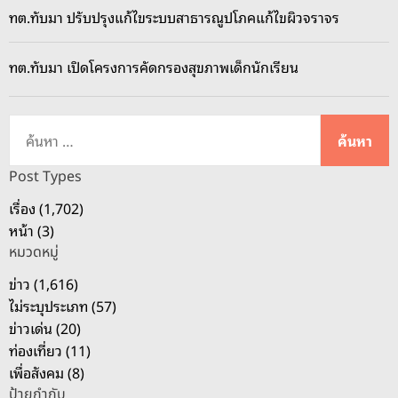
น
ทต.ทับมา ปรับปรุงแก้ไขระบบสาธารณูปโภคแก้ไขผิวจราจร
อิ
ม
ทต.ทับมา เปิดโครงการคัดกรองสุขภาพเด็กนักเรียน
ซ
อ
ย
ค้
5
น
ช
ห
Post Types
า
า
เรื่อง (1,702)
ก
สำ
หน้า (3)
ผั
ห
ก
หมวดหมู่
รั
กู
บ
ข่าว (1,616)
ด
:
ไม่ระบุประเภท (57)
อ
ข่าวเด่น (20)
.
ท่องเที่ยว (11)
นิ
เพื่อสังคม (8)
ค
ป้ายกำกับ