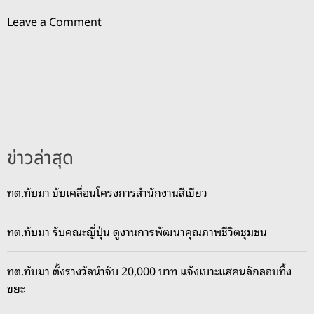
o
Leave a Comment
n
พิ
ธี
เ
ปิ
ด
ศ
ข่าวล่าสุด
า
ล
ทต.ทับมา ขับเคลื่อนโครงการสำนักงานสีเขียว
เ
จ้
ทต.ทับมา รับคณะญี่ปุ่น ดูงานการพัฒนาคุณภาพชีวิตชุมชน
า
แ
ม่
ทต.ทับมา ตั้งรางวัลนำจับ 20,000 บาท แจ้งเบาะแสคนลักลอบทิ้ง
ก
ขยะ
ว