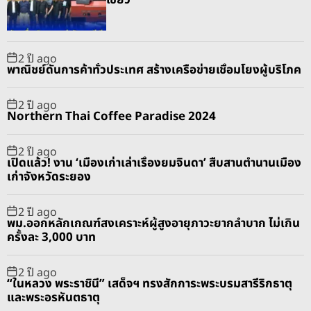
a
t
n
d
r
t
2 ปี ago
พาณิชย์ดันการค้าทั่วประเทศ สร้างเครือข่ายเชื่อมโยงผู้บริโภค
2 ปี ago
Northern Thai Coffee Paradise 2024
2 ปี ago
เปิดแล้ว! งาน ‘เมืองเก่าเล่าเรื่องยมจินดา’ สืบสานตำนานเมือง
เก่าจังหวัดระยอง
2 ปี ago
พม.ออกหลักเกณฑ์สงเคราะห์ผู้สูงอายุภาวะยากลำบาก ไม่เกิน
ครั้งละ 3,000 บาท
2 ปี ago
“ในหลวง พระราชินี” เสด็จฯ ทรงสักการะพระบรมสารีริกธาตุ
และพระอรหันตธาตุ