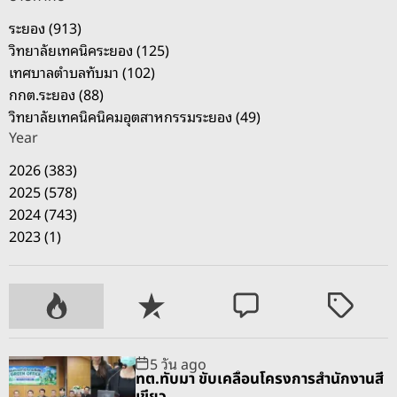
ม
ระยอง (913)
พั
วิทยาลัยเทคนิคระยอง (125)
ฒ
เทศบาลตำบลทับมา (102)
น
กกต.ระยอง (88)
า
วิทยาลัยเทคนิคนิคมอุตสาหกรรมระยอง (49)
จ
Year
.
ร
2026 (383)
ะ
2025 (578)
ย
2024 (743)
อ
2023 (1)
ง
P
R
C
T
o
e
o
a
p
c
m
g
5 วัน ago
u
e
m
g
ทต.ทับมา ขับเคลื่อนโครงการสำนักงานสี
l
n
e
e
เขียว