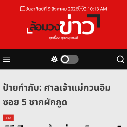
S
วันอาทิตย์ที่ 9 สิงหาคม 2026
2
:
10
:
14
AM
k
i
p
t
o
ล้
c
อ
o
ม
n
M
S
S
ว
t
e
w
e
ง
n
i
a
e
u
t
r
ข่
n
c
c
ป้ายกำกับ:
ศาลเจ้าแม่กวนอิม
า
t
h
h
ว
c
ซอย 5 ชากผักกูด
o
l
o
r
ข่าว
m