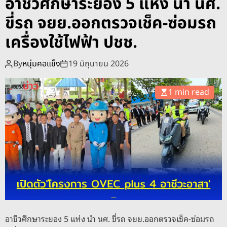
อาชีวศึกษาระยอง 5 แห่ง นำ นศ.
o
d
ขี่รถ จยย.ออกตรวจเช็ค-ซ่อมรถ
e
เครื่องใช้ไฟฟ้า ปชช.
By
หนุ่มคอแข็ง
19 มิถุนายน 2026
1 min read
อาชีวศึกษาระยอง 5 แห่ง นำ นศ. ขี่รถ จยย.ออกตรวจเช็ค-ซ่อมรถ