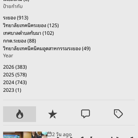
ร
ป้ายกำกับ
ว
ระยอง (913)
จ
วิทยาลัยเทคนิคระยอง (125)
เ
เทศบาลตำบลทับมา (102)
ช็
กกต.ระยอง (88)
ค
วิทยาลัยเทคนิคนิคมอุตสาหกรรมระยอง (49)
-
Year
ซ่
อ
2026 (383)
ม
2025 (578)
ร
2024 (743)
ถ
2023 (1)
เ
ค
รื่
P
R
C
T
อ
o
e
o
a
ง
p
c
m
g
2 วัน ago
ใ
u
e
m
g