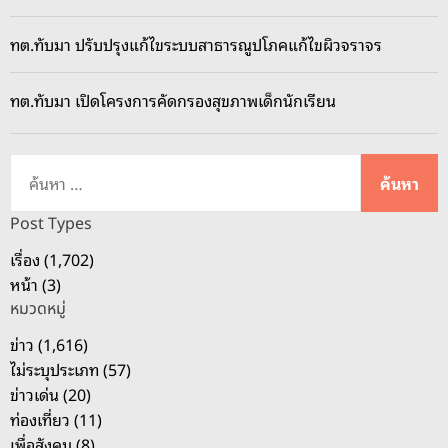
แ
ห่
ทต.ทับมา ปรับปรุงแก้ไขระบบสาธารณูปโภคแก้ไขผิวจราจร
ง
นำ
ทต.ทับมา เปิดโครงการคัดกรองสุขภาพเด็กนักเรียน
น
ศ
.
ค้
ขี่
น
ร
ห
Post Types
ถ
า
เรื่อง (1,702)
จ
สำ
หน้า (3)
ย
ห
ย
หมวดหมู่
รั
.
บ
ข่าว (1,616)
อ
:
ไม่ระบุประเภท (57)
อ
ข่าวเด่น (20)
ก
ท่องเที่ยว (11)
ต
เพื่อสังคม (8)