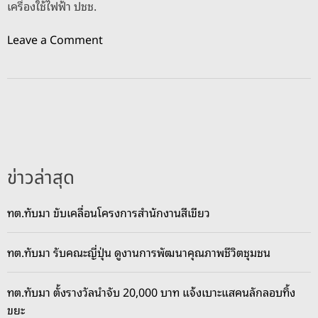
เครื่องใช้ไฟฟ้า ปชช.
o
Leave a Comment
n
อ
า
ชี
ว
ศึ
ก
ข่าวล่าสุด
ษ
า
ทต.ทับมา ขับเคลื่อนโครงการสำนักงานสีเขียว
ร
ะ
ทต.ทับมา รับคณะญี่ปุ่น ดูงานการพัฒนาคุณภาพชีวิตชุมชน
ย
อ
ง
ทต.ทับมา ตั้งรางวัลนำจับ 20,000 บาท แจ้งเบาะแสคนลักลอบทิ้ง
5
ขยะ