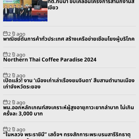
ทต.ทับมา ขับเคลื่อนโครงการสำนักงานสี
ช้
l
n
e
e
เขียว
ไ
a
t
n
d
ฟ
r
t
ฟ้
2 ปี ago
า
พาณิชย์ดันการค้าทั่วประเทศ สร้างเครือข่ายเชื่อมโยงผู้บริโภค
ป
ช
2 ปี ago
ช
Northern Thai Coffee Paradise 2024
.
2 ปี ago
เปิดแล้ว! งาน ‘เมืองเก่าเล่าเรื่องยมจินดา’ สืบสานตำนานเมือง
เก่าจังหวัดระยอง
2 ปี ago
พม.ออกหลักเกณฑ์สงเคราะห์ผู้สูงอายุภาวะยากลำบาก ไม่เกิน
ครั้งละ 3,000 บาท
2 ปี ago
“ในหลวง พระราชินี” เสด็จฯ ทรงสักการะพระบรมสารีริกธาตุ