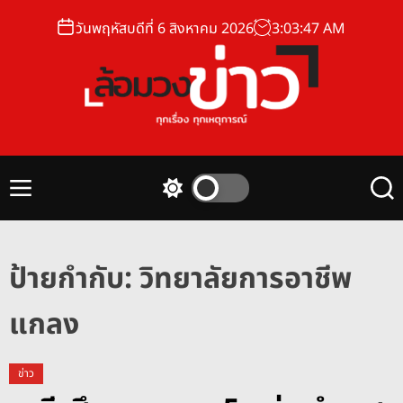
S
วันพฤหัสบดีที่ 6 สิงหาคม 2026
3
:
03
:
47
AM
k
i
p
t
o
ล้
c
อ
o
ม
n
M
S
S
ว
t
e
w
e
ง
n
i
a
e
u
t
r
ข่
n
c
c
ป้ายกำกับ:
วิทยาลัยการอาชีพ
า
t
h
h
ว
c
แกลง
o
l
o
r
ข่าว
m