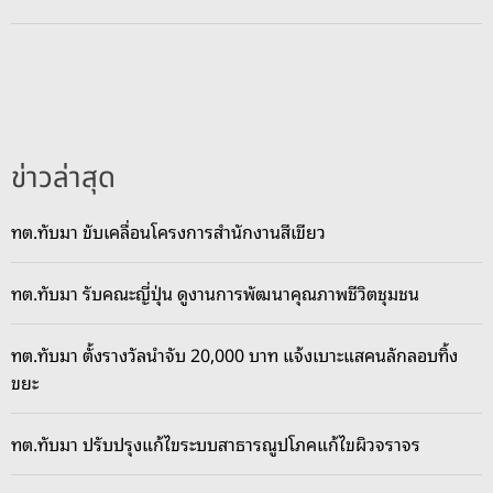
ด
ว
ง
เ
ฮ
ง
ข่าวล่าสุด
!
ช
ทต.ทับมา ขับเคลื่อนโครงการสำนักงานสีเขียว
า
ว
ทต.ทับมา รับคณะญี่ปุ่น ดูงานการพัฒนาคุณภาพชีวิตชุมชน
บ้
า
น
ทต.ทับมา ตั้งรางวัลนำจับ 20,000 บาท แจ้งเบาะแสคนลักลอบทิ้ง
จั
ขยะ
ด
แ
ทต.ทับมา ปรับปรุงแก้ไขระบบสาธารณูปโภคแก้ไขผิวจราจร
ก้
บ