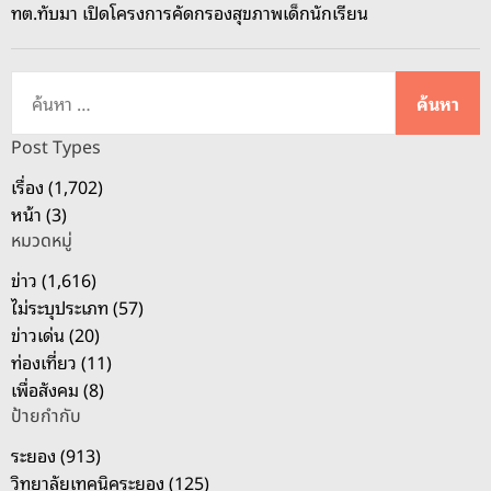
ทต.ทับมา เปิดโครงการคัดกรองสุขภาพเด็กนักเรียน
น
ชุ
ด
ค้
ใ
น
ห
ห
Post Types
ญ่
า
เรื่อง (1,702)
ท้
สำ
หน้า (3)
า
ห
ว
หมวดหมู่
รั
เ
บ
ข่าว (1,616)
ว
:
ไม่ระบุประเภท (57)
ส
ข่าวเด่น (20)
สุ
ท่องเที่ยว (11)
ว
เพื่อสังคม (8)
ร
ป้ายกำกับ
ร
ระยอง (913)
ณ
วิทยาลัยเทคนิคระยอง (125)
วั