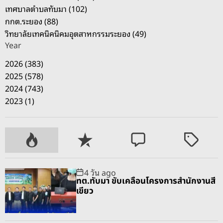
เทศบาลตำบลทับมา (102)
ด
กกต.ระยอง (88)
เ
วิทยาลัยเทคนิคนิคมอุตสาหกรรมระยอง (49)
นิ
Year
น
สุ
2026 (383)
ข
2025 (578)
2024 (743)
2023 (1)
P
R
C
T
o
e
o
a
p
c
m
g
4 วัน ago
u
e
m
g
ทต.ทับมา ขับเคลื่อนโครงการสำนักงานสี
l
n
e
e
เขียว
a
t
n
d
r
t