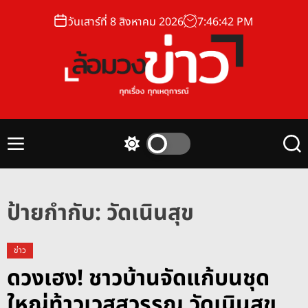
S
วันเสาร์ที่ 8 สิงหาคม 2026
7
:
46
:
42
PM
k
i
p
t
o
ล้
c
อ
o
ม
n
M
S
S
ว
t
e
w
e
ง
n
i
a
e
u
t
r
ข่
n
c
c
ป้ายกำกับ:
วัดเนินสุข
า
t
h
h
ว
c
o
ข่าว
l
ดวงเฮง! ชาวบ้านจัดแก้บนชุด
o
r
ใหญ่ท้าวเวสสุวรรณ วัดเนินสุข
m