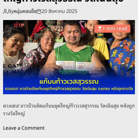
o
d
By
หนุ่มคอแข็ง
20 สิงหาคม 2025
e
1 min read
ดวงเฮง! ชาวบ้านจัดแก้บนชุดใหญ่ท้าวเวสสุวรรณ วัดเนินสุข หลังถูก
รางวัลใหญ่
o
Leave a Comment
n