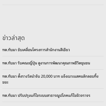
ส
ร้
า
ง
เ
ห
ข่าวล่าสุด
รี
ย
ทต.ทับมา ขับเคลื่อนโครงการสำนักงานสีเขียว
ญ
รู
ทต.ทับมา รับคณะญี่ปุ่น ดูงานการพัฒนาคุณภาพชีวิตชุมชน
ป
เ
ห
ทต.ทับมา ตั้งรางวัลนำจับ 20,000 บาท แจ้งเบาะแสคนลักลอบทิ้ง
มื
ขยะ
อ
น
ทต.ทับมา ปรับปรุงแก้ไขระบบสาธารณูปโภคแก้ไขผิวจราจร
ห
ล