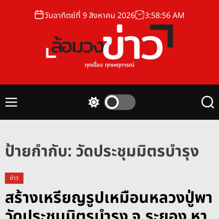
S
วันอาทิตย์ที่ 9 สิงหาคม 2026
3
:
58
:
56
AM
k
i
p
t
o
ล้
c
อ
o
ม
n
M
S
S
ว
t
e
w
e
ง
n
i
a
e
u
t
r
ข่
n
c
c
ป้ายกำกับ:
วัดประชุมมิตรบำรุง
า
t
h
h
ว
c
o
ข่าว
l
สร้างเหรียญรูปเหมือนหลวงปู่พา
o
r
วัดประชุมมิตรบำรุง จ.ระยอง หา
m