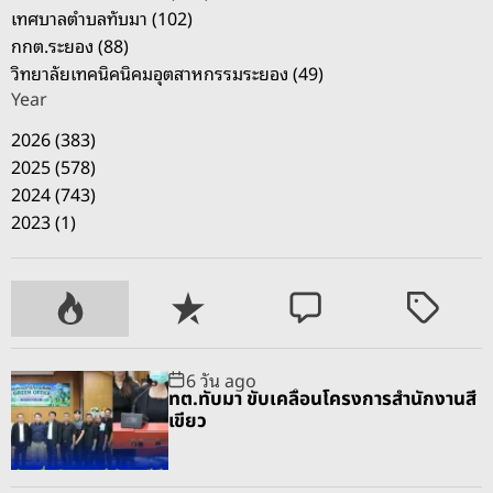
เทศบาลตำบลทับมา (102)
จ
กกต.ระยอง (88)
.
วิทยาลัยเทคนิคนิคมอุตสาหกรรมระยอง (49)
ร
Year
ะ
ย
2026 (383)
อ
2025 (578)
ง
2024 (743)
ห
2023 (1)
า
ร
า
P
R
C
T
ย
o
e
o
a
ไ
p
c
m
g
6 วัน ago
ด้
u
e
m
g
ทต.ทับมา ขับเคลื่อนโครงการสำนักงานสี
ส
l
n
e
e
เขียว
ร้
a
t
n
d
า
r
t
ง