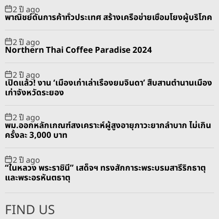
2 ปี ago
พ
พาณิชย์ดันการค้าทั่วประเทศ สร้างเครือข่ายเชื่อมโยงผู้บริโภค
ร
ะ
2 ปี ago
เ
Northern Thai Coffee Paradise 2024
จ
ดี
2 ปี ago
เปิดแล้ว! งาน ‘เมืองเก่าเล่าเรื่องยมจินดา’ สืบสานตำนานเมือง
ย์
เก่าจังหวัดระยอง
2 ปี ago
พม.ออกหลักเกณฑ์สงเคราะห์ผู้สูงอายุภาวะยากลำบาก ไม่เกิน
ครั้งละ 3,000 บาท
2 ปี ago
“ในหลวง พระราชินี” เสด็จฯ ทรงสักการะพระบรมสารีริกธาตุ
และพระอรหันตธาตุ
FIND US