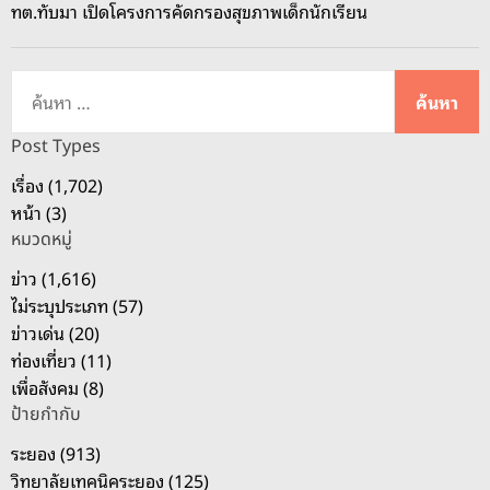
ทต.ทับมา เปิดโครงการคัดกรองสุขภาพเด็กนักเรียน
ว
ง
ปู่
ค้
พ
น
า
ห
Post Types
วั
า
เรื่อง (1,702)
ด
สำ
หน้า (3)
ป
ห
ร
หมวดหมู่
รั
ะ
บ
ข่าว (1,616)
ชุ
:
ไม่ระบุประเภท (57)
ม
ข่าวเด่น (20)
มิ
ท่องเที่ยว (11)
ต
เพื่อสังคม (8)
ร
ป้ายกำกับ
บำ
ระยอง (913)
รุ
วิทยาลัยเทคนิคระยอง (125)
ง