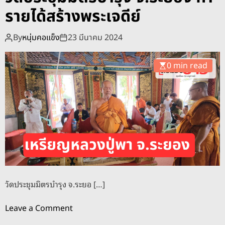
o
รายได้สร้างพระเจดีย์
d
e
By
หนุ่มคอแข็ง
23 มีนาคม 2024
0 min read
วัดประชุมมิตรบำรุง จ.ระยอ […]
o
Leave a Comment
n