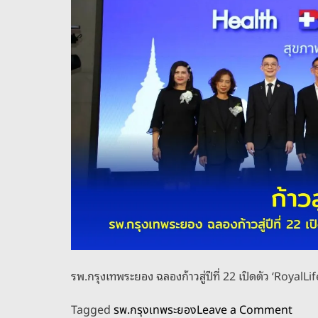
ย
อ
ง
เ
ปิ
ด
โ
ค
ร
ง
ก
า
ร
สั
ป
ด
รพ.กรุงเทพระยอง ฉลองก้าวสู่ปีที่ 22 เปิดตัว ‘Royal
า
ห์
o
Tagged
รพ.กรุงเทพระยอง
Leave a Comment