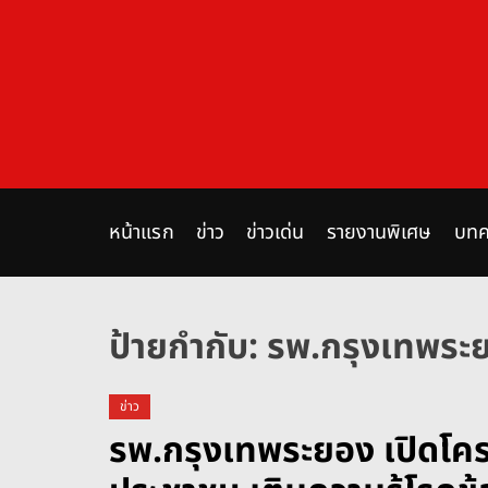
S
k
i
p
t
o
c
o
n
หน้าแรก
ข่าว
ข่าวเด่น
รายงานพิเศษ
บทค
t
e
n
ป้ายกำกับ:
รพ.กรุงเทพระ
t
ข่าว
รพ.กรุงเทพระยอง เปิดโครง