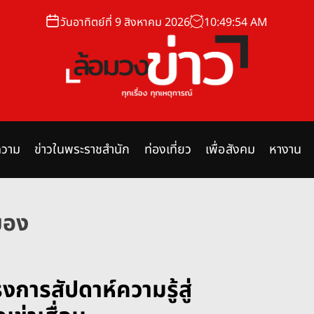
วันอาทิตย์ที่ 9 สิงหาคม 2026
10
:
49
:
54
AM
ล้
อ
ม
วาม
ข่าวในพระราชสำนัก
ท่องเที่ยว
เพื่อสังคม
หางาน
ว
ง
ข่
า
ยอง
ว
การสัปดาห์ความรู้สู่