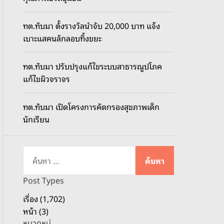
o
d
ทต.ทับมา ตั้งรางวัลนำจับ 20,000 บาท แจ้ง
e
เบาะแสคนลักลอบทิ้งขยะ
ทต.ทับมา ปรับปรุงแก้ไขระบบสาธารณูปโภค
แก้ไขผิวจราจร
ทต.ทับมา เปิดโครงการคัดกรองสุขภาพเด็ก
นักเรียน
ค้
น
ห
Post Types
า
เรื่อง (1,702)
สำ
หน้า (3)
ห
หมวดหมู่