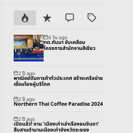
P
R
C
T
o
e
o
a
p
c
m
g
6 วัน ago
u
e
m
g
ทต.ทับมา ขับเคลื่อน
l
n
e
e
โครงการสำนักงานสีเขียว
a
t
n
d
r
t
2 ปี ago
พาณิชย์ดันการค้าทั่วประเทศ สร้างเครือข่าย
เชื่อมโยงผู้บริโภค
2 ปี ago
Northern Thai Coffee Paradise 2024
2 ปี ago
เปิดแล้ว! งาน ‘เมืองเก่าเล่าเรื่องยมจินดา’
สืบสานตำนานเมืองเก่าจังหวัดระยอง