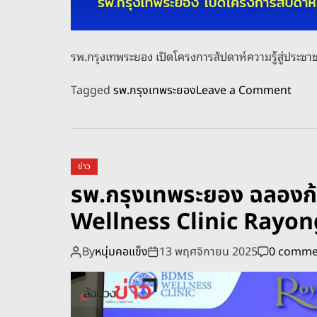
รพ.กรุงเทพระยอง เปิดโครงการสัปดาห์ความรู้สู่ประชาชน ม
o
Tagged
รพ.กรุงเทพระยอง
Leave a Comment
n
ร
พ
.
ข่าว
ก
รพ.กรุงเทพระยอง ฉลองก้าวส
รุ
Wellness Clinic Rayon
ง
เ
ท
By
หนุ่มคอแข็ง
13 พฤศจิกายน 2025
0 comme
พ
ร
ะ