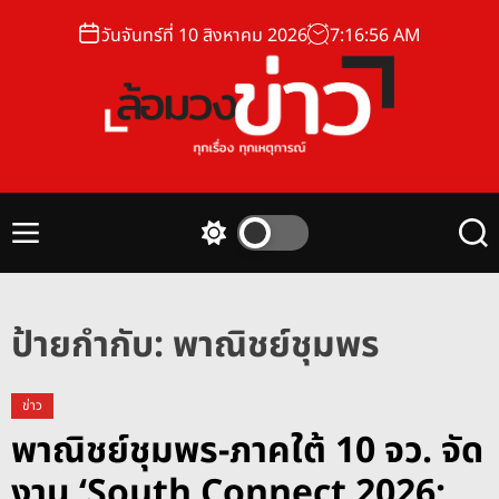
S
วันจันทร์ที่ 10 สิงหาคม 2026
7
:
16
:
57
AM
k
i
p
t
o
ล้
c
อ
o
ม
n
M
S
S
ว
t
e
w
e
ง
n
i
a
e
u
t
r
ข่
n
c
c
ป้ายกำกับ:
พาณิชย์ชุมพร
า
t
h
h
ว
c
o
ข่าว
l
พาณิชย์ชุมพร-ภาคใต้ 10 จว. จัด
o
r
งาน ‘South Connect 2026:
m