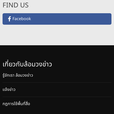
FIND US
ก
ษ
ณ์
Facebook
ภ
า
ค
ใ
ต้
แ
ล
เกี่ยวกับล้อมวงข่าว
ะ
G
รู้จักเรา ล้อมวงข่าว
I
2
แจ้งข่าว
0
0
กฎการใช้พื้นที่สื่อ
ร้
า