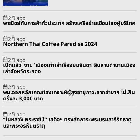
ต้
r
t
สู่
2 ปี ago
เ
พาณิชย์ดันการค้าทั่วประเทศ สร้างเครือข่ายเชื่อมโยงผู้บริโภค
ว
ที
2 ปี ago
โ
Northern Thai Coffee Paradise 2024
ล
ก
2 ปี ago
เปิดแล้ว! งาน ‘เมืองเก่าเล่าเรื่องยมจินดา’ สืบสานตำนานเมือง
’
เก่าจังหวัดระยอง
ข
น
2 ปี ago
สิ
พม.ออกหลักเกณฑ์สงเคราะห์ผู้สูงอายุภาวะยากลำบาก ไม่เกิน
น
ครั้งละ 3,000 บาท
ค้
า
2 ปี ago
“ในหลวง พระราชินี” เสด็จฯ ทรงสักการะพระบรมสารีริกธาตุ
อั
และพระอรหันตธาตุ
ต
ลั