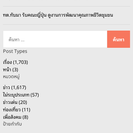
0
จ
ทต.ทับมา รับคณะญี่ปุ่น ดูงานการพัฒนาคุณภาพชีวิตชุมชน
ว
.
จั
ค้
ด
น
ง
ห
Post Types
า
า
เรื่อง (1,703)
น
สำ
หน้า (3)
‘
ห
S
หมวดหมู่
รั
o
บ
ข่าว (1,617)
u
:
ไม่ระบุประเภท (57)
t
ข่าวเด่น (20)
h
ท่องเที่ยว (11)
C
เพื่อสังคม (8)
o
ป้ายกำกับ
n