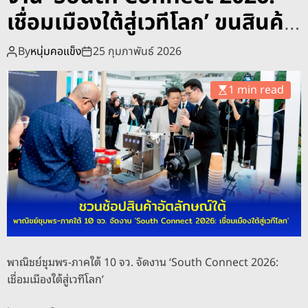
o
เชื่อมเมืองใต้สู่เวทีโลก’ ขนสินค้า
d
e
อัตลักษณ์ภาคใต้และ GI 200
By
หนุ่มคอแข็ง
25 กุมภาพันธ์ 2026
ร้านค้าให้ชิมช้อป
1 min read
พาณิชย์ชุมพร-ภาคใต้ 10 จว. จัดงาน ‘South Connect 2026:
เชื่อมเมืองใต้สู่เวทีโลก’