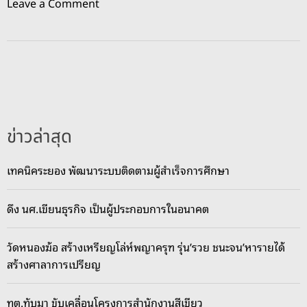
o
Leave a Comment
n
พ
า
ณิ
ช
ย์
ชุ
ข่าวล่าสุด
ม
พ
เทคนิคระยอง พัฒนาระบบติดตามผู้สำเร็จการศึกษา
ร
-
ดึง นศ.เขียนธุรกิจ เป็นผู้ประกอบการในอนาคต
ภ
า
ค
วัดหนองฆ้อ สร้างเหรียญโล่ห์พญาครุฑ รุ่น’รวย ชนะจน’หารายได้
ใ
สร้างศาลาการเปรียญ
ต้
1
ทต.ทับมา ขับเคลื่อนโครงการสำนักงานสีเขียว