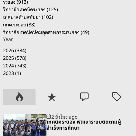
ระยอง (913)
n
วิทยาลัยเทคนิคระยอง (125)
e
เทศบาลตำบลทับมา (102)
c
กกต.ระยอง (88)
t
วิทยาลัยเทคนิคนิคมอุตสาหกรรมระยอง (49)
2
Year
0
2
2026 (384)
6
2025 (578)
:
2024 (743)
เ
2023 (1)
ชื่
อ
ม
P
R
C
T
เ
o
e
o
a
มื
p
c
m
g
2 ชั่วโมง ago
อ
u
e
m
g
เทคนิคระยอง พัฒนาระบบติดตามผู้
ง
l
n
e
e
สำเร็จการศึกษา
ใ
a
t
n
d