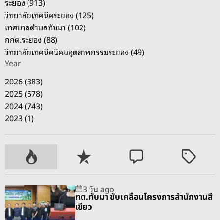
ระยอง (913)
า
วิทยาลัยเทคนิคระยอง (125)
ด
เทศบาลตำบลทับมา (102)
ห
กกต.ระยอง (88)
ล่
วิทยาลัยเทคนิคนิคมอุตสาหกรรมระยอง (49)
น
Year
ใ
ส่
2026 (383)
เ
2025 (578)
สี
2024 (743)
ย
2023 (1)
ชี
วิ
ต
P
R
C
T
o
e
o
a
p
c
m
g
3 วัน ago
u
e
m
g
ทต.ทับมา ขับเคลื่อนโครงการสำนักงานสี
l
n
e
e
เขียว
a
t
n
d