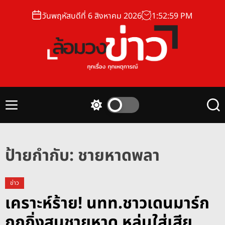
S
วันพฤหัสบดีที่ 6 สิงหาคม 2026
1
:
52
:
59
PM
k
i
p
t
o
ล้
c
อ
o
ม
n
M
S
S
ว
t
e
w
e
ง
n
i
a
e
u
t
r
ข่
n
c
c
ป้ายกำกับ:
ชายหาดพลา
า
t
h
h
ว
c
o
ข่าว
l
เคราะห์ร้าย! นทท.ชาวเดนมาร์ก
o
r
ถูกกิ่งสนชายหาด หล่นใส่เสีย
m