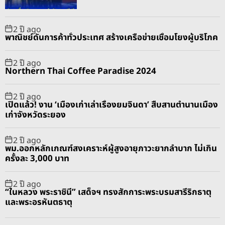
r
t
2 ปี ago
พาณิชย์ดันการค้าทั่วประเทศ สร้างเครือข่ายเชื่อมโยงผู้บริโภค
2 ปี ago
Northern Thai Coffee Paradise 2024
2 ปี ago
เปิดแล้ว! งาน ‘เมืองเก่าเล่าเรื่องยมจินดา’ สืบสานตำนานเมือง
เก่าจังหวัดระยอง
2 ปี ago
พม.ออกหลักเกณฑ์สงเคราะห์ผู้สูงอายุภาวะยากลำบาก ไม่เกิน
ครั้งละ 3,000 บาท
2 ปี ago
“ในหลวง พระราชินี” เสด็จฯ ทรงสักการะพระบรมสารีริกธาตุ
และพระอรหันตธาตุ