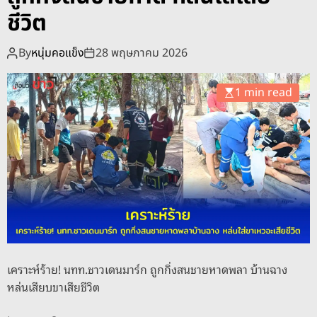
o
ชีวิต
d
e
By
หนุ่มคอแข็ง
28 พฤษภาคม 2026
1 min read
เคราะห์ร้าย! นทท.ชาวเดนมาร์ก ถูกกิ่งสนชายหาดพลา บ้านฉาง
หล่นเสียบขาเสียชีวิต