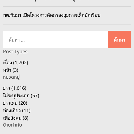
ว
เ
ทต.ทับมา เปิดโครงการคัดกรองสุขภาพเด็กนักเรียน
ด
น
ม
ค้
า
น
ร์
ห
Post Types
ก
า
เรื่อง (1,702)
ถู
สำ
หน้า (3)
ก
ห
กิ่
หมวดหมู่
รั
ง
บ
ข่าว (1,616)
ส
:
ไม่ระบุประเภท (57)
น
ข่าวเด่น (20)
ช
ท่องเที่ยว (11)
า
เพื่อสังคม (8)
ย
ป้ายกำกับ
ห