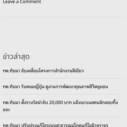
o
Leave a Comment
n
เ
ค
ร
า
ะ
ห์
ข่าวล่าสุด
ร้
า
ทต.ทับมา ขับเคลื่อนโครงการสำนักงานสีเขียว
ย
!
ทต.ทับมา รับคณะญี่ปุ่น ดูงานการพัฒนาคุณภาพชีวิตชุมชน
น
ท
ท
ทต.ทับมา ตั้งรางวัลนำจับ 20,000 บาท แจ้งเบาะแสคนลักลอบทิ้ง
.
ขยะ
ช
า
ทต.ทับมา ปรับปรุงแก้ไขระบบสาธารณูปโภคแก้ไขผิวจราจร