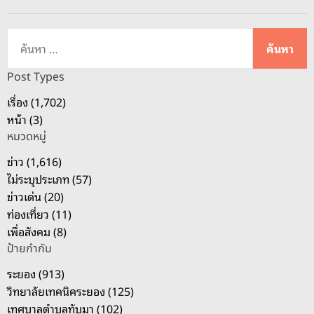
‘
ก
ค้
ร
น
ะ
ห
Post Types
แ
า
เรื่อง (1,702)
ส
สำ
หน้า (3)
บ
ห
น
หมวดหมู่
รั
คั
บ
ข่าว (1,616)
พ
:
ไม่ระบุประเภท (57)
2
ข่าวเด่น (20)
0
ท่องเที่ยว (11)
2
เพื่อสังคม (8)
5
ป้ายกำกับ
’
ระยอง (913)
วิทยาลัยเทคนิคระยอง (125)
เทศบาลตำบลทับมา (102)