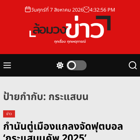
S
วันศุกร์ที่ 7 สิงหาคม 2026
4
:
32
:
56
PM
k
i
p
t
o
ล้
c
อ
o
ม
n
M
S
S
ว
t
e
w
e
ง
n
i
a
e
u
t
r
ข่
n
c
c
ป้ายกำกับ:
กระแสบน
า
t
h
h
ว
c
o
ข่าว
l
กำนันตู่เมืองแกลงจัดฟุตบอล
o
r
‘กระแสบนคัพ 2025’
m