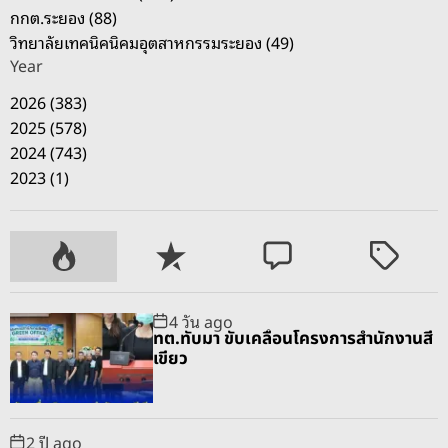
กกต.ระยอง (88)
วิทยาลัยเทคนิคนิคมอุตสาหกรรมระยอง (49)
Year
2026 (383)
2025 (578)
2024 (743)
2023 (1)
P
R
C
T
o
e
o
a
p
c
m
g
4 วัน ago
u
e
m
g
ทต.ทับมา ขับเคลื่อนโครงการสำนักงานสี
l
n
e
e
เขียว
a
t
n
d
r
t
2 ปี ago