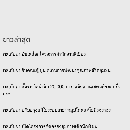
นั
น
ตู่
เ
มื
ข่าวล่าสุด
อ
ง
ทต.ทับมา ขับเคลื่อนโครงการสำนักงานสีเขียว
แ
ก
ทต.ทับมา รับคณะญี่ปุ่น ดูงานการพัฒนาคุณภาพชีวิตชุมชน
ล
ง
จั
ทต.ทับมา ตั้งรางวัลนำจับ 20,000 บาท แจ้งเบาะแสคนลักลอบทิ้ง
ด
ขยะ
ฟุ
ต
ทต.ทับมา ปรับปรุงแก้ไขระบบสาธารณูปโภคแก้ไขผิวจราจร
บ
อ
ทต.ทับมา เปิดโครงการคัดกรองสุขภาพเด็กนักเรียน
ล