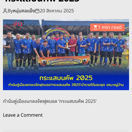
o
d
By
หนุ่มคอแข็ง
20 สิงหาคม 2025
e
1 min read
กำนันตู่เมืองแกลงจัดฟุตบอล ‘กระแสบนคัพ 2025’
o
Leave a Comment
n
กำ