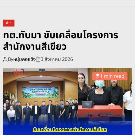
B
ข่าว
ทต.ทับมา ขับเคลื่อนโครงการ
l
สำนักงานสีเขียว
o
By
หนุ่มคอแข็ง
3 สิงหาคม 2026
g
1 min read