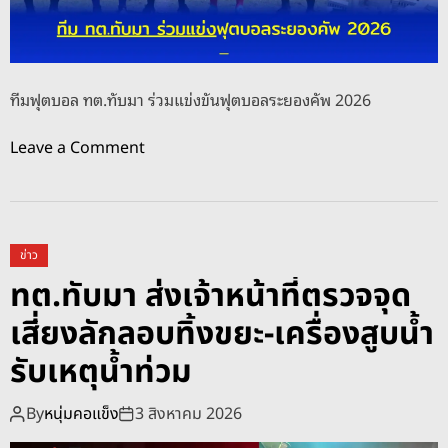
ด
ป
รั
บ
ทีมฟุตบอล ทต.ทับมา ร่วมแข่งขันฟุตบอลระยองคัพ 2026
ภู
มิ
o
Leave a Comment
ทั
n
ศ
ที
น์
ม
เ
ฟุ
ข่าว
พื่
ต
ทต.ทับมา ส่งเจ้าหน้าที่ตรวจจุด
อ
บ
ค
เสี่ยงลักลอบทิ้งขยะ-เครื่องสูบน้ำ
อ
ว
ล
รับเหตุน้ำท่วม
า
ท
ม
ต
By
หนุ่มคอแข็ง
3 สิงหาคม 2026
ป
.
ล
ทั