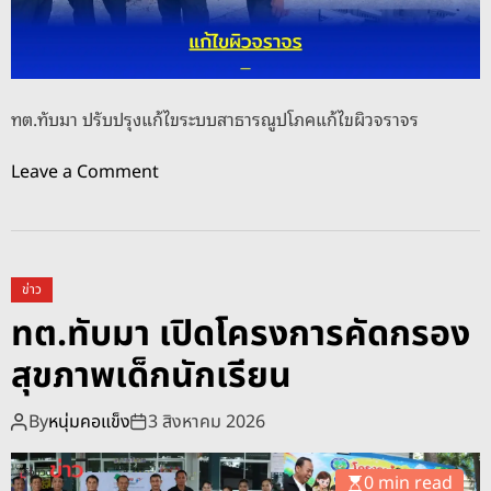
บ
2
0
,
ทต.ทับมา ปรับปรุงแก้ไขระบบสาธารณูปโภคแก้ไขผิวจราจร
0
0
o
Leave a Comment
0
n
บ
ท
า
ต
ท
.
ข่าว
แ
ทั
ทต.ทับมา เปิดโครงการคัดกรอง
จ้
บ
ง
สุขภาพเด็กนักเรียน
ม
เ
า
บ
ป
By
หนุ่มคอแข็ง
3 สิงหาคม 2026
า
รั
ะ
บ
0 min read