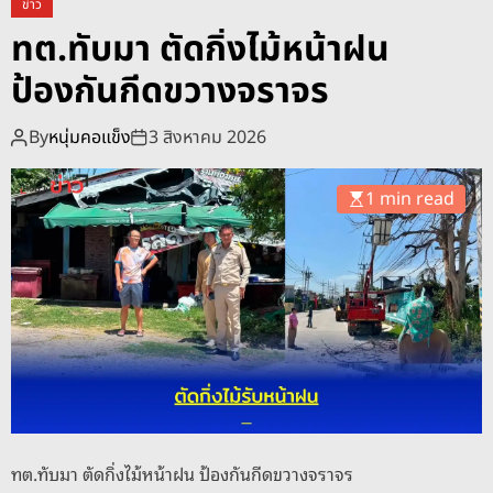
ะ
ข่าว
ทั
ย
ทต.ทับมา ตัดกิ่งไม้หน้าฝน
บ
อ
ป้องกันกีดขวางจราจร
ม
ง
า
คั
ส่
By
หนุ่มคอแข็ง
3 สิงหาคม 2026
พ
ง
2
เ
0
1 min read
จ้
2
า
6
ห
น้
า
ที่
ต
ร
ว
จ
ทต.ทับมา ตัดกิ่งไม้หน้าฝน ป้องกันกีดขวางจราจร
จุ