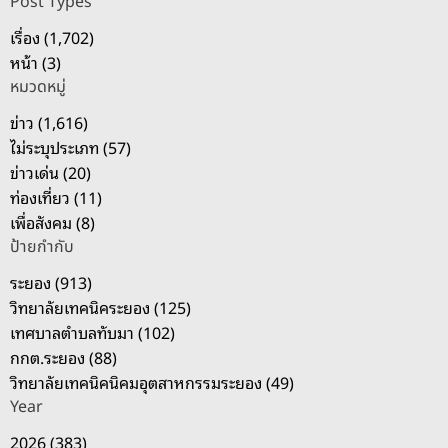
Post Types
–
า
ค
เรื่อง (1,702)
สำ
ล
หน้า (3)
ห
อ
หมวดหมู่
รั
ง
บ
ข่าว (1,616)
ทั
:
ไม่ระบุประเภท (57)
บ
ข่าวเด่น (20)
ม
ท่องเที่ยว (11)
า
เพื่อสังคม (8)
เ
ป้ายกำกับ
ต
รี
ระยอง (913)
ย
วิทยาลัยเทคนิคระยอง (125)
ม
เทศบาลตำบลทับมา (102)
จั
กกต.ระยอง (88)
ด
วิทยาลัยเทคนิคนิคมอุตสาหกรรมระยอง (49)
ทำ
Year
ผ
2026 (383)