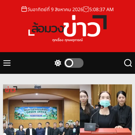
S
วันอาทิตย์ที่ 9 สิงหาคม 2026
5
:
08
:
38
AM
k
i
p
t
o
ล้
c
อ
o
ม
n
M
S
S
ว
t
e
w
e
ง
n
i
a
e
u
t
r
ข่
n
c
c
า
t
h
h
ว
c
o
l
o
r
m