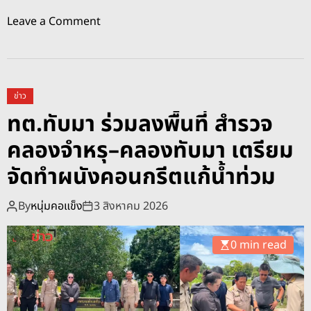
ด
o
Leave a Comment
เ
n
สี่
ท
ย
ต
ง
.
ข่าว
ลั
ทั
ทต.ทับมา ร่วมลงพื้นที่ สำรวจ
ก
บ
ล
คลองจำหรุ–คลองทับมา เตรียม
ม
อ
า
จัดทำผนังคอนกรีตแก้น้ำท่วม
บ
ตั
ทิ้
ด
By
หนุ่มคอแข็ง
3 สิงหาคม 2026
ง
กิ่
ข
ง
ย
0 min read
ไ
ะ
ม้
-
ห
เ
น้
ค