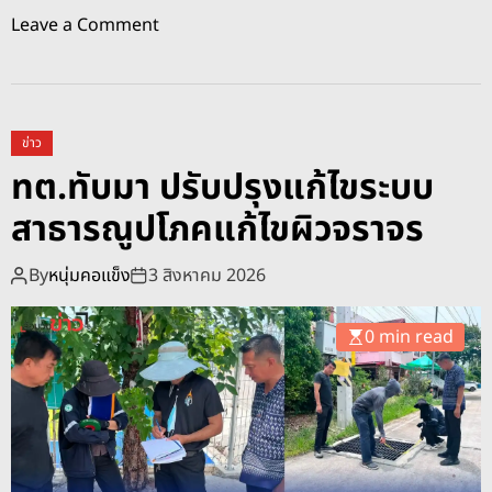
ฒ
o
Leave a Comment
น
n
า
ท
คุ
ต
ณ
.
ภ
ข่าว
ทั
า
ทต.ทับมา ปรับปรุงแก้ไขระบบ
บ
พ
สาธารณูปโภคแก้ไขผิวจราจร
ม
ชี
า
วิ
ตั้
By
หนุ่มคอแข็ง
3 สิงหาคม 2026
ต
ง
ชุ
ร
ม
0 min read
า
ช
ง
น
วั
ล
นำ
จั