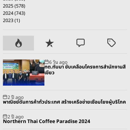
นั
2025 (578)
ง
2024 (743)
ค
2023 (1)
อ
น
ก
P
R
C
T
รี
o
e
o
a
ต
p
c
m
g
แ
6 วัน ago
u
e
m
g
ทต.ทับมา ขับเคลื่อนโครงการสำนักงานสี
ก้
l
n
e
e
เขียว
น้ำ
a
t
n
d
ท่
r
t
ว
ม
2 ปี ago
พาณิชย์ดันการค้าทั่วประเทศ สร้างเครือข่ายเชื่อมโยงผู้บริโภค
2 ปี ago
Northern Thai Coffee Paradise 2024