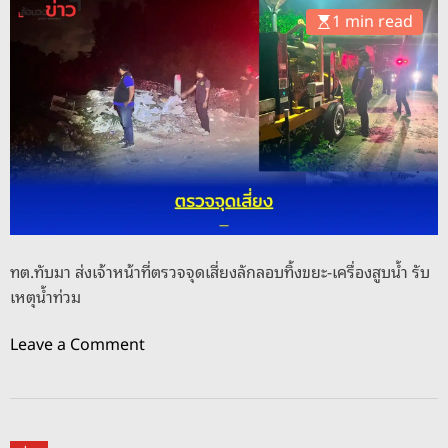
อ
1 min read
บ
ด
ม
ภั
า
ย
ร่
ข
ว
อ
ม
ง
แ
ป
ข่
ช
ง
ช
ขั
.
ทต.ทับมา ส่งเจ้าหน้าที่ตรวจจุดเสี่ยงลักลอบทิ้งขยะ-เครื่องสูบน้ำ รับ
น
เหตุน้ำท่วม
ฟุ
ต
o
Leave a Comment
บ
n
อ
ท
ล
ต
ร
.