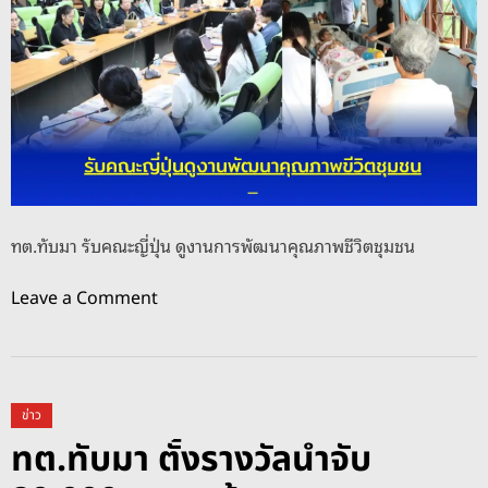
อ
น
โ
ค
ร
ง
ก
า
ร
ทต.ทับมา รับคณะญี่ปุ่น ดูงานการพัฒนาคุณภาพชีวิตชุมชน
สำ
นั
o
Leave a Comment
ก
n
ง
ท
า
ต
น
.
สี
ข่าว
ทั
เ
ทต.ทับมา ตั้งรางวัลนำจับ
บ
ขี