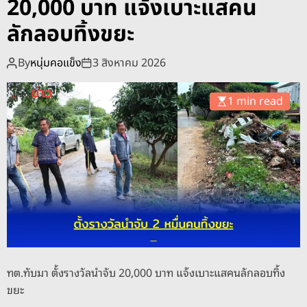
20,000 บาท แจ้งเบาะแสคน
ม
ย
า
ว
ลักลอบทิ้งขยะ
รั
บ
By
หนุ่มคอแข็ง
3 สิงหาคม 2026
ค
ณ
1 min read
ะ
ญี่
ปุ่
น
ดู
ง
า
น
ก
า
ทต.ทับมา ตั้งรางวัลนำจับ 20,000 บาท แจ้งเบาะแสคนลักลอบทิ้ง
ร
ขยะ
พั