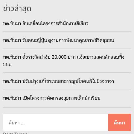
ว
ร
ข่าวล่าสุด
ม
ล
ทต.ทับมา ขับเคลื่อนโครงการสำนักงานสีเขียว
ง
พื้
น
ทต.ทับมา รับคณะญี่ปุ่น ดูงานการพัฒนาคุณภาพชีวิตชุมชน
ที่
สำ
ทต.ทับมา ตั้งรางวัลนำจับ 20,000 บาท แจ้งเบาะแสคนลักลอบทิ้ง
ร
ขยะ
ว
จ
ทต.ทับมา ปรับปรุงแก้ไขระบบสาธารณูปโภคแก้ไขผิวจราจร
ค
ล
ทต.ทับมา เปิดโครงการคัดกรองสุขภาพเด็กนักเรียน
อ
ง
จำ
ค้
ห
น
รุ
ห