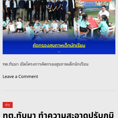
แ
ป
ส
รุ
ค
ง
น
แ
ลั
ก้
ก
ไ
ล
ข
อ
ร
บ
ะ
ทิ้
บ
ทต.ทับมา เปิดโครงการคัดกรองสุขภาพเด็กนักเรียน
ง
บ
ข
ส
o
Leave a Comment
ย
า
n
ะ
ธ
ท
า
ต
ร
.
ข่าว
ณู
ทั
ทต.ทับมา ทำความสะอาดปรับภูมิ
ป
บ