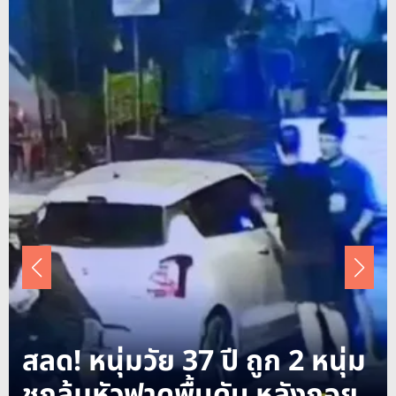
สลด! หนุ่มวัย 37 ปี ถูก 2 หนุ่ม
ชกล้มหัวฟาดพื้นดับ หลังถอย