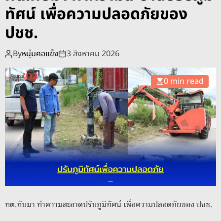
โ
ทัศน์ เพื่อความปลอดภัยของ
ม
ภ
า
ปชช.
ค
เ
แ
ปิ
By
หนุ่มคอแข็ง
3 สิงหาคม 2026
ก้
ด
ไ
โ
ข
0 min read
ค
ผิ
ร
ว
ง
จ
ก
ร
า
า
ร
จ
คั
ร
ด
ก
ร
ทต.ทับมา ทำความสะอาดปรับภูมิทัศน์ เพื่อความปลอดภัยของ ปชช.
อ
ง