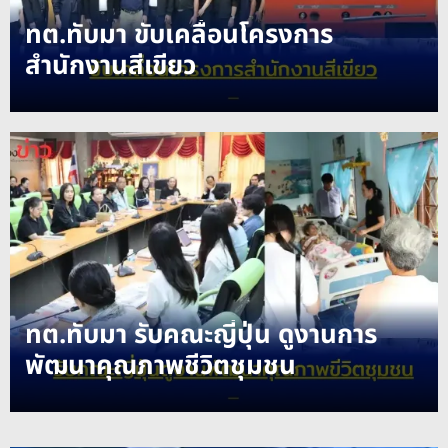
o
ทต.ทับมา ขับเคลื่อนโครงการ
d
e
สำนักงานสีเขียว
ทต.ทับมา รับคณะญี่ปุ่น ดูงานการ
พัฒนาคุณภาพชีวิตชุมชน