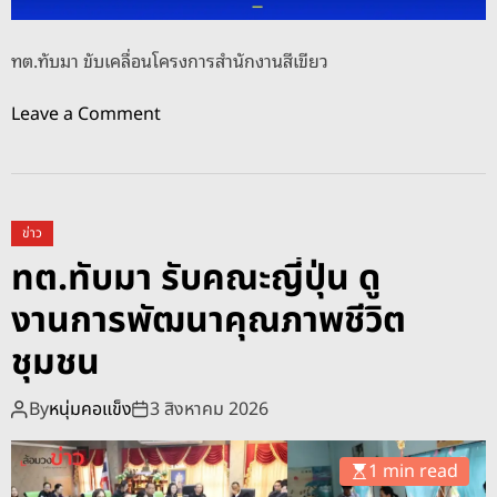
ทต.ทับมา ขับเคลื่อนโครงการสำนักงานสีเขียว
o
Leave a Comment
n
ท
ต
.
ข่าว
ทั
ทต.ทับมา รับคณะญี่ปุ่น ดู
บ
งานการพัฒนาคุณภาพชีวิต
ม
า
ชุมชน
ขั
บ
By
หนุ่มคอแข็ง
3 สิงหาคม 2026
เ
ค
1 min read
ลื่