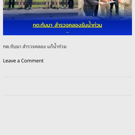
า
รื่
ฝ
อ
น
ง
ป้
สู
อ
บ
ง
น้ำ
ทต.ทับมา สำรวจคลอง แก้น้ำท่วม
กั
รั
น
บ
o
Leave a Comment
กี
เ
n
ด
ห
ท
ข
ตุ
ต
ว
น้ำ
.
า
ท่
ทั
ง
ว
บ
จ
ม
ม
ร
า
า
ร่
จ