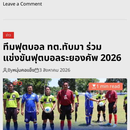
o
Leave a Comment
สุ
n
ข
ท
ภ
ต
า
.
พ
ข่าว
ทั
เ
ทีมฟุตบอล ทต.ทับมา ร่วม
บ
ด็
แข่งขันฟุตบอลระยองคัพ 2026
ม
ก
า
นั
ทำ
By
หนุ่มคอแข็ง
3 สิงหาคม 2026
ก
ค
เ
ว
รี
1 min read
า
ย
ม
น
ส
ะ
อ
า